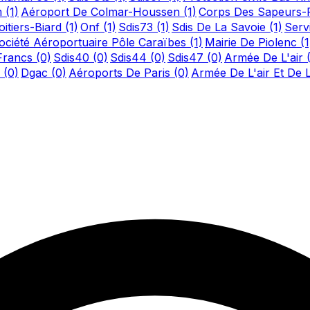
m
(1)
Aéroport De Colmar-Houssen
(1)
Corps Des Sapeurs-
itiers-Biard
(1)
Onf
(1)
Sdis73
(1)
Sdis De La Savoie
(1)
Serv
ociété Aéroportuaire Pôle Caraïbes
(1)
Mairie De Piolenc
(1
-Francs
(0)
Sdis40
(0)
Sdis44
(0)
Sdis47
(0)
Armée De L'air
n
(0)
Dgac
(0)
Aéroports De Paris
(0)
Armée De L'air Et De 