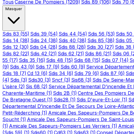
Tous
Caserne De Pompiers
(1209)
Sdis 89
(106)
Sdis 70
(
Masquer
Sdis 83
(55)
Sdis 39
(54)
Sdis 44
(54)
Sdis 56
(53)
Sdis 50
Sdis 14
(38)
Sdis 24
(38)
Sdis 40
(38)
Sdis 85
(38)
Sdis 05
Sdis 12
(30)
Sdis 04
(28)
Sdis 88
(28)
Sdis 30
(27)
Sdis 38
Sdis 82
(22)
Sdis 42
(21)
Sdis 62
(21)
Sdis 86
(21)
Sdis 06
(
55
(17)
Sdis 35
(16)
Sdis 48
(15)
Sdis 68
(15)
Sdis 07
(14)
S
(9)
Sdis 43
(9)
Sdis 17
(9)
Sdis 60
(9)
Service Département
Sdis 18
(7)
Cd 13
(6)
Sdis 34
(6)
Sdis 79
(6)
Sdis 87
(6)
Sdi
(4)
Sdis
(3)
Sdis30
(3)
Sncf
(3)
Sis68
(3)
Sdis De Seine-Ma
L'isère
(2)
Sis 68
(2)
Service Départemental D'incendie E
Charente-Maritime
(1)
Sdis 2B
(1)
Centre Des Pompiers De
De Bretagne Ouest
(1)
Sdis28
(1)
Sdis D'eure-Et-Loir
(1)
Sd
Départemental D’incendie Et De Secours De Loire-Atlant
Petit-Réderching
(1)
Amicale Des Sapeurs-Pompiers De Bet
Soucht
(1)
Amicale Des Sapeurs-Pompiers De Saint-Loui
(1)
Amicale Des Sapeurs-Pompiers Les Verriers
(1)
Amical
(Sdis 59)
(1)
Sdis60
(1)
Cd63
(1)
Sdis63
(1)
Conseil Départ