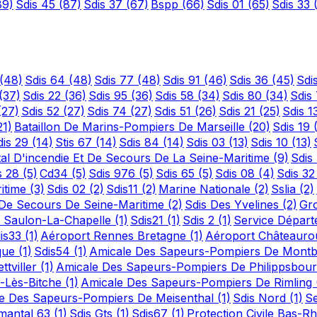
89)
Sdis 45
(87)
Sdis 37
(67)
Bspp
(66)
Sdis 01
(65)
Sdis 33
(48)
Sdis 64
(48)
Sdis 77
(48)
Sdis 91
(46)
Sdis 36
(45)
Sdi
(37)
Sdis 22
(36)
Sdis 95
(36)
Sdis 58
(34)
Sdis 80
(34)
Sdis
(27)
Sdis 52
(27)
Sdis 74
(27)
Sdis 51
(26)
Sdis 21
(25)
Sdis 1
21)
Bataillon De Marins-Pompiers De Marseille
(20)
Sdis 19
dis 29
(14)
Stis 67
(14)
Sdis 84
(14)
Sdis 03
(13)
Sdis 10
(13)
al D'incendie Et De Secours De La Seine-Maritime
(9)
Sdis
s 28
(5)
Cd34
(5)
Sdis 976
(5)
Sdis 65
(5)
Sdis 08
(4)
Sdis 3
ritime
(3)
Sdis 02
(2)
Sdis11
(2)
Marine Nationale
(2)
Sslia
(2)
t De Secours De Seine-Maritime
(2)
Sdis Des Yvelines
(2)
Gr
 Saulon-La-Chapelle
(1)
Sdis21
(1)
Sdis 2
(1)
Service Départ
is33
(1)
Aéroport Rennes Bretagne
(1)
Aéroport Châteauro
ique
(1)
Sdis54
(1)
Amicale Des Sapeurs-Pompiers De Mont
tviller
(1)
Amicale Des Sapeurs-Pompiers De Philippsbou
s-Lès-Bitche
(1)
Amicale Des Sapeurs-Pompiers De Rimling
e Des Sapeurs-Pompiers De Meisenthal
(1)
Sdis Nord
(1)
Se
emantal 63
(1)
Sdis Gts
(1)
Sdis67
(1)
Protection Civile Bas-R