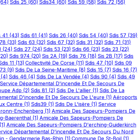
(64)
Sdis 25
(60)
Sdis34
(60)
Sdis 59
(58)
Sdis 72
(56)
s 41
(43)
Sdis 61
(41)
Sdis 26
(40)
Sdis 54
(40)
Sdis 57
(39)
 78
(33)
Sdis 63
(32)
Sdis 67
(32)
Sdis 31
(32)
Sdis 71
(31)
3
(24)
Sdis 27
(24)
Sdis 53
(23)
Sdis 66
(23)
Sdis 23
(22)
(20)
Sdis 974
(20)
Sis 2A
(19)
Sdis 76
(18)
Sis 2B
(17)
Sdis
Sdis 11
(13)
Collectivité De Corse
(11)
Sdis 47
(10)
Sdis 09
 73
(9)
Sdis De La Seine-Maritime
(8)
Sdis 15
(7)
Sdis 16
(7)
2
(4)
Sdis 46
(4)
Sdis De La Vendée
(4)
Sdis 90
(4)
Sdis 49
Service Départemental D'incendie Et De Secours De
oupe Adp
(2)
Sdis 81
(2)
Sdis De L'allier
(1)
Sdis De La
emental D'incendie Et De Secours De L'eure
(1)
Aéroports
ux Centre
(1)
Sdis39
(1)
Sdis De L'isère
(1)
Service
bronn-Enchenberg
(1)
Amicale Des Sapeurs-Pompiers De
rg-Baerenthal
(1)
Amicale Des Sapeurs-Pompiers De
(1)
Amicale Des Sapeurs-Pompiers D'erching-Guiderkirch
rvice Départemental D'incendie Et De Secours Du Nord
hin - Gendarmerie Bas-Rhin
(1)
Commune De St-Boil
(1)