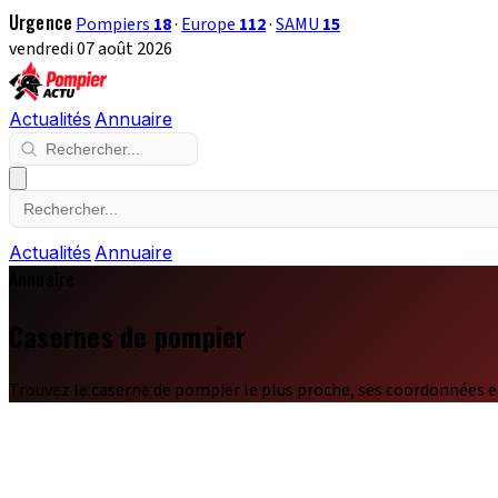
Urgence
Pompiers
18
·
Europe
112
·
SAMU
15
vendredi 07 août 2026
Actualités
Annuaire
Actualités
Annuaire
Annuaire
Casernes de pompier
Trouvez le caserne de pompier le plus proche, ses coordonnées e