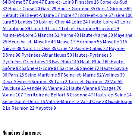
64
Drôme
57
Eure
47
Eure-et-Loir
9
Finistère
16
Corse-du-Sud
32
Haute-Corse
20
Gard
29
Haute-Garonne
35
Gers
4
Gironde
69
Hérault
79
Ille-et-Vilaine
17
Indre
47
Indre-et-Loire
67
Isère
106
Jura
59
Landes
39
Loir-et-Cher
44
Loire
24
Haute-Loire
43
Loire-
Atlantique
89
Loiret
91
Lot
4
Lot-et-Garonne
9
Lozère
29
Maine-et-Loire
5
Manche
51
Marne
48
Haute-Marne
30
Mayenne
25
Meurthe-et-Moselle
43
Meuse
17
Morbihan
55
Moselle
115
Nièvre
38
Nord
112
Oise
35
Orne
42
Pas-de-Calais
22
Puy-de-
Dôme
98
Pyrénées-Atlantiques
50
Hautes-Pyrénées
5
Pyrénées-Orientales
23
Bas-Rhin
140
Haut-Rhin
160
Haute-
Saône
93
Saône-et-Loire
81
Sarthe
56
Savoie
72
Haute-Savoie
36
Paris
25
Seine-Maritime
57
Seine-et-Marne
52
Yvelines
39
Deux-Sèvres
6
Somme
35
Tarn
2
Tarn-et-Garonne
23
Var
55
Vaucluse
25
Vendée
91
Vienne
22
Haute-Vienne
9
Vosges
70
Yonne
107
Territoire de Belfort
6
Essonne
47
Hauts-de-Seine
14
Seine-Saint-Denis
15
Val-de-Marne
13
Val-d'Oise
38
Guadeloupe
2
La Réunion
22
Mayotte
9
Numéros d'urgence