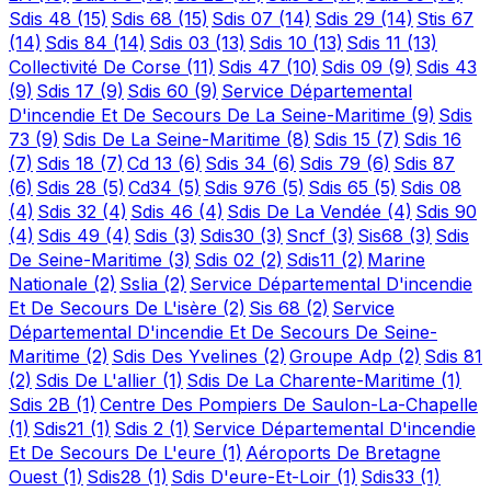
Sdis 48
(15)
Sdis 68
(15)
Sdis 07
(14)
Sdis 29
(14)
Stis 67
(14)
Sdis 84
(14)
Sdis 03
(13)
Sdis 10
(13)
Sdis 11
(13)
Collectivité De Corse
(11)
Sdis 47
(10)
Sdis 09
(9)
Sdis 43
(9)
Sdis 17
(9)
Sdis 60
(9)
Service Départemental
D'incendie Et De Secours De La Seine-Maritime
(9)
Sdis
73
(9)
Sdis De La Seine-Maritime
(8)
Sdis 15
(7)
Sdis 16
(7)
Sdis 18
(7)
Cd 13
(6)
Sdis 34
(6)
Sdis 79
(6)
Sdis 87
(6)
Sdis 28
(5)
Cd34
(5)
Sdis 976
(5)
Sdis 65
(5)
Sdis 08
(4)
Sdis 32
(4)
Sdis 46
(4)
Sdis De La Vendée
(4)
Sdis 90
(4)
Sdis 49
(4)
Sdis
(3)
Sdis30
(3)
Sncf
(3)
Sis68
(3)
Sdis
De Seine-Maritime
(3)
Sdis 02
(2)
Sdis11
(2)
Marine
Nationale
(2)
Sslia
(2)
Service Départemental D'incendie
Et De Secours De L'isère
(2)
Sis 68
(2)
Service
Départemental D'incendie Et De Secours De Seine-
Maritime
(2)
Sdis Des Yvelines
(2)
Groupe Adp
(2)
Sdis 81
(2)
Sdis De L'allier
(1)
Sdis De La Charente-Maritime
(1)
Sdis 2B
(1)
Centre Des Pompiers De Saulon-La-Chapelle
(1)
Sdis21
(1)
Sdis 2
(1)
Service Départemental D'incendie
Et De Secours De L'eure
(1)
Aéroports De Bretagne
Ouest
(1)
Sdis28
(1)
Sdis D'eure-Et-Loir
(1)
Sdis33
(1)