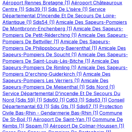
Aéroport Rennes Bretagne
(1)
Aéroport Châteauroux
Centre
(1)
Sdis39
(1)
Sdis De L'isère
(1)
Service
Départemental D’incendie Et De Secours De Loire-
Atlantique
(1)
Sdis54
(1)
Amicale Des Sapeurs-Pompiers
De Montbronn-Enchenberg
(1)
Amicale Des Sapeurs-
Pompiers De Petit-Réderching
(1)
Amicale Des Sapeurs-
Pompiers De Bettviller
(1)
Amicale Des Sapeurs-
Pompiers De Philippsbourg-Baerenthal
(1)
Amicale Des
Sapeurs-Pompiers De Soucht
(1)
Amicale Des Sapeurs-
Pompiers De Saint-Louis-Lès-Bitche
(1)
Amicale Des
Sapeurs-Pompiers De Rimling
(1)
Amicale Des Sapeurs-
Pompiers D'erching-Guiderkirch
(1)
Amicale Des
Sapeurs-Pompiers Les Verriers
(1)
Amicale Des
Sapeurs-Pompiers De Meisenthal
(1)
Sdis Nord
(1)
Service Départemental D'incendie Et De Secours Du
Nord (Sdis 59)
(1)
Sdis60
(1)
Cd63
(1)
Sdis63
(1)
Conseil
Départemantal 63
(1)
Sdis Gts
(1)
Sdis67
(1)
Protection
Civile Bas-Rhin - Gendarmerie Bas-Rhin
(1)
Commune
De St-Boil
(1)
Aéroport De Saint-Yan
(1)
Commune De
Kembs
(1)
Sispam
(1)
Aéroport De Colmar-Houssen
(1)