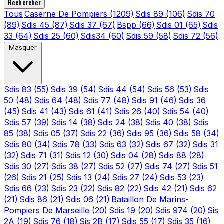
Rechercher
Tous
Caserne De Pompiers
(1209)
Sdis 89
(106)
Sdis 70
(89)
Sdis 45
(87)
Sdis 37
(67)
Bspp
(66)
Sdis 01
(65)
Sdis
33
(64)
Sdis 25
(60)
Sdis34
(60)
Sdis 59
(58)
Sdis 72
(56)
Masquer
Sdis 83
(55)
Sdis 39
(54)
Sdis 44
(54)
Sdis 56
(53)
Sdis
50
(48)
Sdis 64
(48)
Sdis 77
(48)
Sdis 91
(46)
Sdis 36
(45)
Sdis 41
(43)
Sdis 61
(41)
Sdis 26
(40)
Sdis 54
(40)
Sdis 57
(39)
Sdis 14
(38)
Sdis 24
(38)
Sdis 40
(38)
Sdis
85
(38)
Sdis 05
(37)
Sdis 22
(36)
Sdis 95
(36)
Sdis 58
(34)
Sdis 80
(34)
Sdis 78
(33)
Sdis 63
(32)
Sdis 67
(32)
Sdis 31
(32)
Sdis 71
(31)
Sdis 12
(30)
Sdis 04
(28)
Sdis 88
(28)
Sdis 30
(27)
Sdis 38
(27)
Sdis 52
(27)
Sdis 74
(27)
Sdis 51
(26)
Sdis 21
(25)
Sdis 13
(24)
Sdis 27
(24)
Sdis 53
(23)
Sdis 66
(23)
Sdis 23
(22)
Sdis 82
(22)
Sdis 42
(21)
Sdis 62
(21)
Sdis 86
(21)
Sdis 06
(21)
Bataillon De Marins-
Pompiers De Marseille
(20)
Sdis 19
(20)
Sdis 974
(20)
Sis
2A
(19)
Sdis 76
(18)
Sis 2B
(17)
Sdis 55
(17)
Sdis 35
(16)