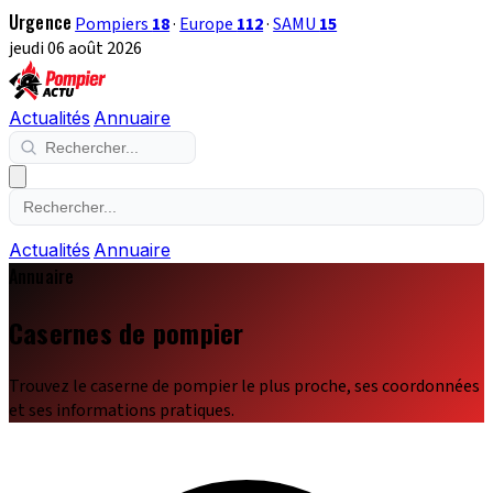
Urgence
Pompiers
18
·
Europe
112
·
SAMU
15
jeudi 06 août 2026
Actualités
Annuaire
Actualités
Annuaire
Annuaire
Casernes de pompier
Trouvez le caserne de pompier le plus proche, ses coordonnées
et ses informations pratiques.