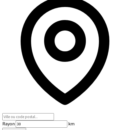
Rayon
km