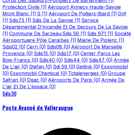
Corps Des Sapeurs-Pompiers De Bartenheim
(1)
Protection Civile
(1)
Aéroport Annecy Haute-Savoie
Mont Blanc
(1)
S
(1)
Aéroport De Poitiers-Biard
(1)
Onf
(1)
Sdis73
(1)
Sdis De La Savoie
(1)
Service
Départemental D'incendie Et De Secours De La Savoie
(1)
Commune De Sarzeau;Sdis 56
(1)
Sdis 971
(1)
Société
Aéroportuaire Pôle Caraïbes
(1)
Mairie De Piolenc
(1)
Sdsi02
(0)
Cern
(0)
Sdis08
(0)
Aéroport De Marseille
Provence
(0)
Sdis15
(0)
Sdis17
(0)
Center Parcs Les
Bois-Francs
(0)
Sdis40
(0)
Sdis44
(0)
Sdis47
(0)
Armée
De L'air
(0)
Stefan
(0)
Sdi 59
(0)
Getlink
(0)
Exxonmobil
(0)
Exxonmobil Chemical
(0)
Totalenergies
(0)
Groupe
Safran
(0)
Dgac
(0)
Aéroports De Paris
(0)
Armée De
L'air Et De L'espace
(0)
Sdis30
Poste Avancé de Valleraugue