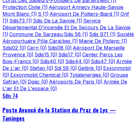
Corps Des Sapeurs-Pompiers De Bartenheim
(1)
Protection Civile
(1)
Aéroport Annecy Haute-Savoie
Mont Blanc
(1)
S
(1)
Aéroport De Poitiers-Biard
(1)
Onf
(1)
Sdis73
(1)
Sdis De La Savoie
(1)
Service
Départemental D'incendie Et De Secours De La Savoie
(1)
Commune De Sarzeau;Sdis 56
(1)
Sdis 971
(1)
Société
Aéroportuaire Pôle Caraïbes
(1)
Mairie De Piolenc
(1)
Sdsi02
(0)
Cern
(0)
Sdis08
(0)
Aéroport De Marseille
Provence
(0)
Sdis15
(0)
Sdis17
(0)
Center Parcs Les
Bois-Francs
(0)
Sdis40
(0)
Sdis44
(0)
Sdis47
(0)
Armée
De L'air
(0)
Stefan
(0)
Sdi 59
(0)
Getlink
(0)
Exxonmobil
(0)
Exxonmobil Chemical
(0)
Totalenergies
(0)
Groupe
Safran
(0)
Dgac
(0)
Aéroports De Paris
(0)
Armée De
L'air Et De L'espace
(0)
Sdis 74
Poste Avancé de la Station du Praz de Lys —
Taninges