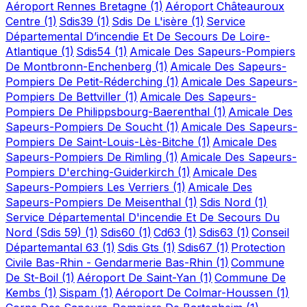
Aéroport Rennes Bretagne
(1)
Aéroport Châteauroux
Centre
(1)
Sdis39
(1)
Sdis De L'isère
(1)
Service
Départemental D’incendie Et De Secours De Loire-
Atlantique
(1)
Sdis54
(1)
Amicale Des Sapeurs-Pompiers
De Montbronn-Enchenberg
(1)
Amicale Des Sapeurs-
Pompiers De Petit-Réderching
(1)
Amicale Des Sapeurs-
Pompiers De Bettviller
(1)
Amicale Des Sapeurs-
Pompiers De Philippsbourg-Baerenthal
(1)
Amicale Des
Sapeurs-Pompiers De Soucht
(1)
Amicale Des Sapeurs-
Pompiers De Saint-Louis-Lès-Bitche
(1)
Amicale Des
Sapeurs-Pompiers De Rimling
(1)
Amicale Des Sapeurs-
Pompiers D'erching-Guiderkirch
(1)
Amicale Des
Sapeurs-Pompiers Les Verriers
(1)
Amicale Des
Sapeurs-Pompiers De Meisenthal
(1)
Sdis Nord
(1)
Service Départemental D'incendie Et De Secours Du
Nord (Sdis 59)
(1)
Sdis60
(1)
Cd63
(1)
Sdis63
(1)
Conseil
Départemantal 63
(1)
Sdis Gts
(1)
Sdis67
(1)
Protection
Civile Bas-Rhin - Gendarmerie Bas-Rhin
(1)
Commune
De St-Boil
(1)
Aéroport De Saint-Yan
(1)
Commune De
Kembs
(1)
Sispam
(1)
Aéroport De Colmar-Houssen
(1)