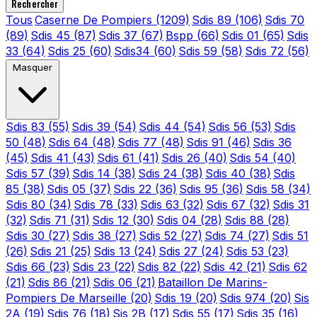
Rechercher
Tous
Caserne De Pompiers
(1209)
Sdis 89
(106)
Sdis 70
(89)
Sdis 45
(87)
Sdis 37
(67)
Bspp
(66)
Sdis 01
(65)
Sdis
33
(64)
Sdis 25
(60)
Sdis34
(60)
Sdis 59
(58)
Sdis 72
(56)
Masquer
Sdis 83
(55)
Sdis 39
(54)
Sdis 44
(54)
Sdis 56
(53)
Sdis
50
(48)
Sdis 64
(48)
Sdis 77
(48)
Sdis 91
(46)
Sdis 36
(45)
Sdis 41
(43)
Sdis 61
(41)
Sdis 26
(40)
Sdis 54
(40)
Sdis 57
(39)
Sdis 14
(38)
Sdis 24
(38)
Sdis 40
(38)
Sdis
85
(38)
Sdis 05
(37)
Sdis 22
(36)
Sdis 95
(36)
Sdis 58
(34)
Sdis 80
(34)
Sdis 78
(33)
Sdis 63
(32)
Sdis 67
(32)
Sdis 31
(32)
Sdis 71
(31)
Sdis 12
(30)
Sdis 04
(28)
Sdis 88
(28)
Sdis 30
(27)
Sdis 38
(27)
Sdis 52
(27)
Sdis 74
(27)
Sdis 51
(26)
Sdis 21
(25)
Sdis 13
(24)
Sdis 27
(24)
Sdis 53
(23)
Sdis 66
(23)
Sdis 23
(22)
Sdis 82
(22)
Sdis 42
(21)
Sdis 62
(21)
Sdis 86
(21)
Sdis 06
(21)
Bataillon De Marins-
Pompiers De Marseille
(20)
Sdis 19
(20)
Sdis 974
(20)
Sis
2A
(19)
Sdis 76
(18)
Sis 2B
(17)
Sdis 55
(17)
Sdis 35
(16)