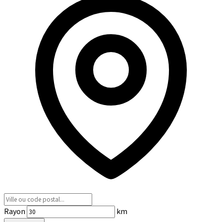
Rayon
km