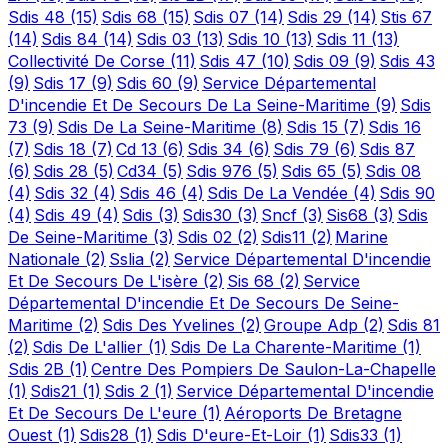
Sdis 48
(15)
Sdis 68
(15)
Sdis 07
(14)
Sdis 29
(14)
Stis 67
(14)
Sdis 84
(14)
Sdis 03
(13)
Sdis 10
(13)
Sdis 11
(13)
Collectivité De Corse
(11)
Sdis 47
(10)
Sdis 09
(9)
Sdis 43
(9)
Sdis 17
(9)
Sdis 60
(9)
Service Départemental
D'incendie Et De Secours De La Seine-Maritime
(9)
Sdis
73
(9)
Sdis De La Seine-Maritime
(8)
Sdis 15
(7)
Sdis 16
(7)
Sdis 18
(7)
Cd 13
(6)
Sdis 34
(6)
Sdis 79
(6)
Sdis 87
(6)
Sdis 28
(5)
Cd34
(5)
Sdis 976
(5)
Sdis 65
(5)
Sdis 08
(4)
Sdis 32
(4)
Sdis 46
(4)
Sdis De La Vendée
(4)
Sdis 90
(4)
Sdis 49
(4)
Sdis
(3)
Sdis30
(3)
Sncf
(3)
Sis68
(3)
Sdis
De Seine-Maritime
(3)
Sdis 02
(2)
Sdis11
(2)
Marine
Nationale
(2)
Sslia
(2)
Service Départemental D'incendie
Et De Secours De L'isère
(2)
Sis 68
(2)
Service
Départemental D'incendie Et De Secours De Seine-
Maritime
(2)
Sdis Des Yvelines
(2)
Groupe Adp
(2)
Sdis 81
(2)
Sdis De L'allier
(1)
Sdis De La Charente-Maritime
(1)
Sdis 2B
(1)
Centre Des Pompiers De Saulon-La-Chapelle
(1)
Sdis21
(1)
Sdis 2
(1)
Service Départemental D'incendie
Et De Secours De L'eure
(1)
Aéroports De Bretagne
Ouest
(1)
Sdis28
(1)
Sdis D'eure-Et-Loir
(1)
Sdis33
(1)