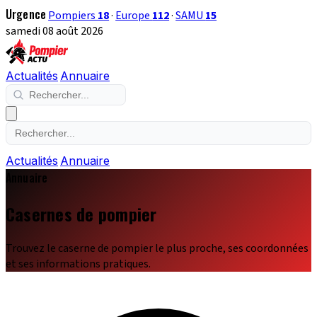
Urgence
Pompiers
18
·
Europe
112
·
SAMU
15
samedi 08 août 2026
Actualités
Annuaire
Actualités
Annuaire
Annuaire
Casernes de pompier
Trouvez le caserne de pompier le plus proche, ses coordonnées
et ses informations pratiques.