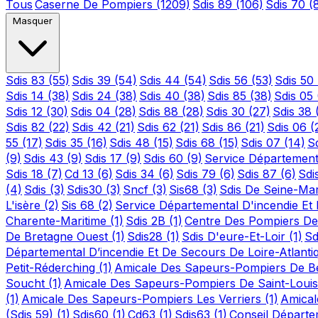
Tous
Caserne De Pompiers
(1209)
Sdis 89
(106)
Sdis 70
(
Masquer
Sdis 83
(55)
Sdis 39
(54)
Sdis 44
(54)
Sdis 56
(53)
Sdis 50
Sdis 14
(38)
Sdis 24
(38)
Sdis 40
(38)
Sdis 85
(38)
Sdis 05
Sdis 12
(30)
Sdis 04
(28)
Sdis 88
(28)
Sdis 30
(27)
Sdis 38
Sdis 82
(22)
Sdis 42
(21)
Sdis 62
(21)
Sdis 86
(21)
Sdis 06
(
55
(17)
Sdis 35
(16)
Sdis 48
(15)
Sdis 68
(15)
Sdis 07
(14)
S
(9)
Sdis 43
(9)
Sdis 17
(9)
Sdis 60
(9)
Service Département
Sdis 18
(7)
Cd 13
(6)
Sdis 34
(6)
Sdis 79
(6)
Sdis 87
(6)
Sdi
(4)
Sdis
(3)
Sdis30
(3)
Sncf
(3)
Sis68
(3)
Sdis De Seine-Ma
L'isère
(2)
Sis 68
(2)
Service Départemental D'incendie E
Charente-Maritime
(1)
Sdis 2B
(1)
Centre Des Pompiers De
De Bretagne Ouest
(1)
Sdis28
(1)
Sdis D'eure-Et-Loir
(1)
Sd
Départemental D’incendie Et De Secours De Loire-Atlant
Petit-Réderching
(1)
Amicale Des Sapeurs-Pompiers De Bet
Soucht
(1)
Amicale Des Sapeurs-Pompiers De Saint-Loui
(1)
Amicale Des Sapeurs-Pompiers Les Verriers
(1)
Amical
(Sdis 59)
(1)
Sdis60
(1)
Cd63
(1)
Sdis63
(1)
Conseil Départ