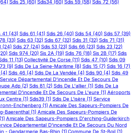
(64)
Sdis 25
(60)
Sdis34
(60)
Sdis 59
(58)
Sdis 72
(56)
s 41
(43)
Sdis 61
(41)
Sdis 26
(40)
Sdis 54
(40)
Sdis 57
(39)
 78
(33)
Sdis 63
(32)
Sdis 67
(32)
Sdis 31
(32)
Sdis 71
(31)
3
(24)
Sdis 27
(24)
Sdis 53
(23)
Sdis 66
(23)
Sdis 23
(22)
(20)
Sdis 974
(20)
Sis 2A
(19)
Sdis 76
(18)
Sis 2B
(17)
Sdis
Sdis 11
(13)
Collectivité De Corse
(11)
Sdis 47
(10)
Sdis 09
 73
(9)
Sdis De La Seine-Maritime
(8)
Sdis 15
(7)
Sdis 16
(7)
2
(4)
Sdis 46
(4)
Sdis De La Vendée
(4)
Sdis 90
(4)
Sdis 49
Service Départemental D'incendie Et De Secours De
oupe Adp
(2)
Sdis 81
(2)
Sdis De L'allier
(1)
Sdis De La
emental D'incendie Et De Secours De L'eure
(1)
Aéroports
ux Centre
(1)
Sdis39
(1)
Sdis De L'isère
(1)
Service
bronn-Enchenberg
(1)
Amicale Des Sapeurs-Pompiers De
rg-Baerenthal
(1)
Amicale Des Sapeurs-Pompiers De
(1)
Amicale Des Sapeurs-Pompiers D'erching-Guiderkirch
rvice Départemental D'incendie Et De Secours Du Nord
hin - Gendarmerie Bas-Rhin
(1)
Commune De St-Boil
(1)