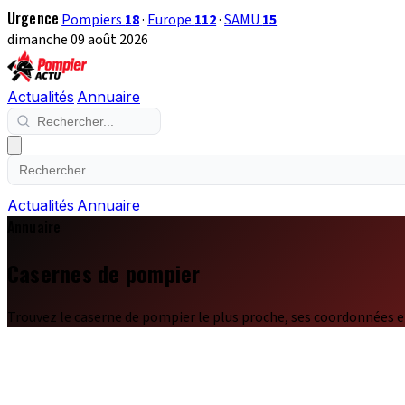
Urgence
Pompiers
18
·
Europe
112
·
SAMU
15
dimanche 09 août 2026
Actualités
Annuaire
Actualités
Annuaire
Annuaire
Casernes de pompier
Trouvez le caserne de pompier le plus proche, ses coordonnées e