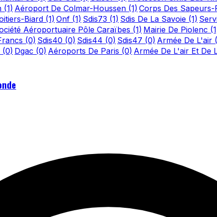
m
(1)
Aéroport De Colmar-Houssen
(1)
Corps Des Sapeurs-
itiers-Biard
(1)
Onf
(1)
Sdis73
(1)
Sdis De La Savoie
(1)
Serv
ociété Aéroportuaire Pôle Caraïbes
(1)
Mairie De Piolenc
(1
-Francs
(0)
Sdis40
(0)
Sdis44
(0)
Sdis47
(0)
Armée De L'air
n
(0)
Dgac
(0)
Aéroports De Paris
(0)
Armée De L'air Et De 
onde