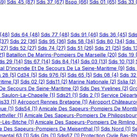
89)
Sdis 45
(87)
Sdis 37
(67)
Bspp
(66)
Sdis 01
(65)
Sdis 33
(48)
Sdis 64
(48)
Sdis 77
(48)
Sdis 91
(46)
Sdis 36
(45)
Sdi
(37)
Sdis 22
(36)
Sdis 95
(36)
Sdis 58
(34)
Sdis 80
(34)
Sdis
(27)
Sdis 52
(27)
Sdis 74
(27)
Sdis 51
(26)
Sdis 21
(25)
Sdis 1
21)
Bataillon De Marins-Pompiers De Marseille
(20)
Sdis 19
dis 29
(14)
Stis 67
(14)
Sdis 84
(14)
Sdis 03
(13)
Sdis 10
(13)
al D'incendie Et De Secours De La Seine-Maritime
(9)
Sdis
s 28
(5)
Cd34
(5)
Sdis 976
(5)
Sdis 65
(5)
Sdis 08
(4)
Sdis 3
ritime
(3)
Sdis 02
(2)
Sdis11
(2)
Marine Nationale
(2)
Sslia
(2)
t De Secours De Seine-Maritime
(2)
Sdis Des Yvelines
(2)
Gr
 Saulon-La-Chapelle
(1)
Sdis21
(1)
Sdis 2
(1)
Service Départ
is33
(1)
Aéroport Rennes Bretagne
(1)
Aéroport Châteauro
ique
(1)
Sdis54
(1)
Amicale Des Sapeurs-Pompiers De Mont
tviller
(1)
Amicale Des Sapeurs-Pompiers De Philippsbou
s-Lès-Bitche
(1)
Amicale Des Sapeurs-Pompiers De Rimling
e Des Sapeurs-Pompiers De Meisenthal
(1)
Sdis Nord
(1)
Se
emantal 63
(1)
Sdis Gts
(1)
Sdis67
(1)
Protection Civile Bas-R