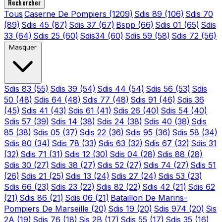
Rechercher
Tous
Caserne De Pompiers
(1209)
Sdis 89
(106)
Sdis 70
(89)
Sdis 45
(87)
Sdis 37
(67)
Bspp
(66)
Sdis 01
(65)
Sdis
33
(64)
Sdis 25
(60)
Sdis34
(60)
Sdis 59
(58)
Sdis 72
(56)
Masquer
Sdis 83
(55)
Sdis 39
(54)
Sdis 44
(54)
Sdis 56
(53)
Sdis
50
(48)
Sdis 64
(48)
Sdis 77
(48)
Sdis 91
(46)
Sdis 36
(45)
Sdis 41
(43)
Sdis 61
(41)
Sdis 26
(40)
Sdis 54
(40)
Sdis 57
(39)
Sdis 14
(38)
Sdis 24
(38)
Sdis 40
(38)
Sdis
85
(38)
Sdis 05
(37)
Sdis 22
(36)
Sdis 95
(36)
Sdis 58
(34)
Sdis 80
(34)
Sdis 78
(33)
Sdis 63
(32)
Sdis 67
(32)
Sdis 31
(32)
Sdis 71
(31)
Sdis 12
(30)
Sdis 04
(28)
Sdis 88
(28)
Sdis 30
(27)
Sdis 38
(27)
Sdis 52
(27)
Sdis 74
(27)
Sdis 51
(26)
Sdis 21
(25)
Sdis 13
(24)
Sdis 27
(24)
Sdis 53
(23)
Sdis 66
(23)
Sdis 23
(22)
Sdis 82
(22)
Sdis 42
(21)
Sdis 62
(21)
Sdis 86
(21)
Sdis 06
(21)
Bataillon De Marins-
Pompiers De Marseille
(20)
Sdis 19
(20)
Sdis 974
(20)
Sis
2A
(19)
Sdis 76
(18)
Sis 2B
(17)
Sdis 55
(17)
Sdis 35
(16)