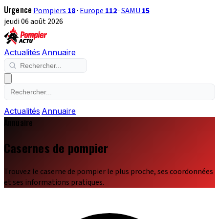
Urgence
Pompiers
18
·
Europe
112
·
SAMU
15
jeudi 06 août 2026
Actualités
Annuaire
Actualités
Annuaire
Annuaire
Casernes de pompier
Trouvez le caserne de pompier le plus proche, ses coordonnées
et ses informations pratiques.