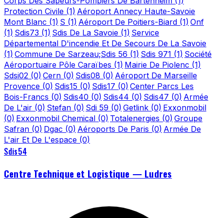
Corps Des Sapeurs-Pompiers De Bartenheim
(1)
Protection Civile
(1)
Aéroport Annecy Haute-Savoie
Mont Blanc
(1)
S
(1)
Aéroport De Poitiers-Biard
(1)
Onf
(1)
Sdis73
(1)
Sdis De La Savoie
(1)
Service
Départemental D'incendie Et De Secours De La Savoie
(1)
Commune De Sarzeau;Sdis 56
(1)
Sdis 971
(1)
Société
Aéroportuaire Pôle Caraïbes
(1)
Mairie De Piolenc
(1)
Sdsi02
(0)
Cern
(0)
Sdis08
(0)
Aéroport De Marseille
Provence
(0)
Sdis15
(0)
Sdis17
(0)
Center Parcs Les
Bois-Francs
(0)
Sdis40
(0)
Sdis44
(0)
Sdis47
(0)
Armée
De L'air
(0)
Stefan
(0)
Sdi 59
(0)
Getlink
(0)
Exxonmobil
(0)
Exxonmobil Chemical
(0)
Totalenergies
(0)
Groupe
Safran
(0)
Dgac
(0)
Aéroports De Paris
(0)
Armée De
L'air Et De L'espace
(0)
Sdis54
Centre Technique et Logistique — Ludres