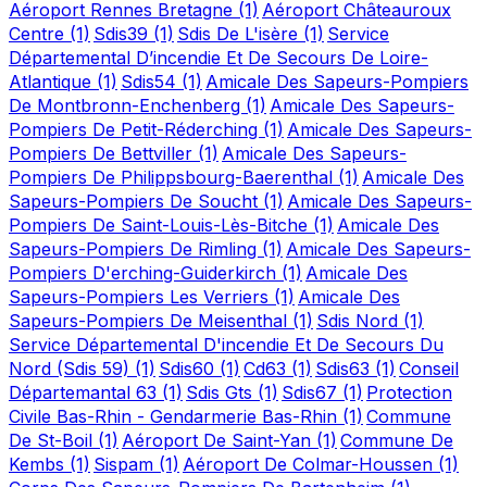
Aéroport Rennes Bretagne
(1)
Aéroport Châteauroux
Centre
(1)
Sdis39
(1)
Sdis De L'isère
(1)
Service
Départemental D’incendie Et De Secours De Loire-
Atlantique
(1)
Sdis54
(1)
Amicale Des Sapeurs-Pompiers
De Montbronn-Enchenberg
(1)
Amicale Des Sapeurs-
Pompiers De Petit-Réderching
(1)
Amicale Des Sapeurs-
Pompiers De Bettviller
(1)
Amicale Des Sapeurs-
Pompiers De Philippsbourg-Baerenthal
(1)
Amicale Des
Sapeurs-Pompiers De Soucht
(1)
Amicale Des Sapeurs-
Pompiers De Saint-Louis-Lès-Bitche
(1)
Amicale Des
Sapeurs-Pompiers De Rimling
(1)
Amicale Des Sapeurs-
Pompiers D'erching-Guiderkirch
(1)
Amicale Des
Sapeurs-Pompiers Les Verriers
(1)
Amicale Des
Sapeurs-Pompiers De Meisenthal
(1)
Sdis Nord
(1)
Service Départemental D'incendie Et De Secours Du
Nord (Sdis 59)
(1)
Sdis60
(1)
Cd63
(1)
Sdis63
(1)
Conseil
Départemantal 63
(1)
Sdis Gts
(1)
Sdis67
(1)
Protection
Civile Bas-Rhin - Gendarmerie Bas-Rhin
(1)
Commune
De St-Boil
(1)
Aéroport De Saint-Yan
(1)
Commune De
Kembs
(1)
Sispam
(1)
Aéroport De Colmar-Houssen
(1)