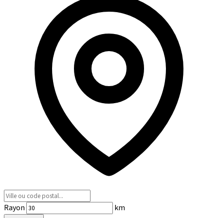
Rayon
km