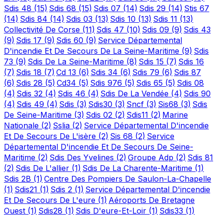
Sdis 48
(15)
Sdis 68
(15)
Sdis 07
(14)
Sdis 29
(14)
Stis 67
(14)
Sdis 84
(14)
Sdis 03
(13)
Sdis 10
(13)
Sdis 11
(13)
Collectivité De Corse
(11)
Sdis 47
(10)
Sdis 09
(9)
Sdis 43
(9)
Sdis 17
(9)
Sdis 60
(9)
Service Départemental
D'incendie Et De Secours De La Seine-Maritime
(9)
Sdis
73
(9)
Sdis De La Seine-Maritime
(8)
Sdis 15
(7)
Sdis 16
(7)
Sdis 18
(7)
Cd 13
(6)
Sdis 34
(6)
Sdis 79
(6)
Sdis 87
(6)
Sdis 28
(5)
Cd34
(5)
Sdis 976
(5)
Sdis 65
(5)
Sdis 08
(4)
Sdis 32
(4)
Sdis 46
(4)
Sdis De La Vendée
(4)
Sdis 90
(4)
Sdis 49
(4)
Sdis
(3)
Sdis30
(3)
Sncf
(3)
Sis68
(3)
Sdis
De Seine-Maritime
(3)
Sdis 02
(2)
Sdis11
(2)
Marine
Nationale
(2)
Sslia
(2)
Service Départemental D'incendie
Et De Secours De L'isère
(2)
Sis 68
(2)
Service
Départemental D'incendie Et De Secours De Seine-
Maritime
(2)
Sdis Des Yvelines
(2)
Groupe Adp
(2)
Sdis 81
(2)
Sdis De L'allier
(1)
Sdis De La Charente-Maritime
(1)
Sdis 2B
(1)
Centre Des Pompiers De Saulon-La-Chapelle
(1)
Sdis21
(1)
Sdis 2
(1)
Service Départemental D'incendie
Et De Secours De L'eure
(1)
Aéroports De Bretagne
Ouest
(1)
Sdis28
(1)
Sdis D'eure-Et-Loir
(1)
Sdis33
(1)