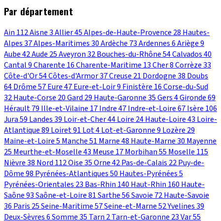
Par département
Ain
112
Aisne
3
Allier
45
Alpes-de-Haute-Provence
28
Hautes-
Alpes
37
Alpes-Maritimes
30
Ardèche
73
Ardennes
6
Ariège
9
Aube
42
Aude
25
Aveyron
32
Bouches-du-Rhône
54
Calvados
40
Cantal
9
Charente
16
Charente-Maritime
13
Cher
8
Corrèze
33
Côte-d'Or
54
Côtes-d'Armor
37
Creuse
21
Dordogne
38
Doubs
64
Drôme
57
Eure
47
Eure-et-Loir
9
Finistère
16
Corse-du-Sud
32
Haute-Corse
20
Gard
29
Haute-Garonne
35
Gers
4
Gironde
69
Hérault
79
Ille-et-Vilaine
17
Indre
47
Indre-et-Loire
67
Isère
106
Jura
59
Landes
39
Loir-et-Cher
44
Loire
24
Haute-Loire
43
Loire-
Atlantique
89
Loiret
91
Lot
4
Lot-et-Garonne
9
Lozère
29
Maine-et-Loire
5
Manche
51
Marne
48
Haute-Marne
30
Mayenne
25
Meurthe-et-Moselle
43
Meuse
17
Morbihan
55
Moselle
115
Nièvre
38
Nord
112
Oise
35
Orne
42
Pas-de-Calais
22
Puy-de-
Dôme
98
Pyrénées-Atlantiques
50
Hautes-Pyrénées
5
Pyrénées-Orientales
23
Bas-Rhin
140
Haut-Rhin
160
Haute-
Saône
93
Saône-et-Loire
81
Sarthe
56
Savoie
72
Haute-Savoie
36
Paris
25
Seine-Maritime
57
Seine-et-Marne
52
Yvelines
39
Deux-Sèvres
6
Somme
35
Tarn
2
Tarn-et-Garonne
23
Var
55