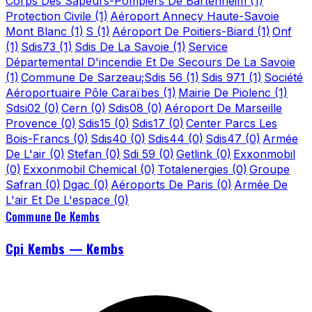
Corps Des Sapeurs-Pompiers De Bartenheim
(1)
Protection Civile
(1)
Aéroport Annecy Haute-Savoie
Mont Blanc
(1)
S
(1)
Aéroport De Poitiers-Biard
(1)
Onf
(1)
Sdis73
(1)
Sdis De La Savoie
(1)
Service
Départemental D'incendie Et De Secours De La Savoie
(1)
Commune De Sarzeau;Sdis 56
(1)
Sdis 971
(1)
Société
Aéroportuaire Pôle Caraïbes
(1)
Mairie De Piolenc
(1)
Sdsi02
(0)
Cern
(0)
Sdis08
(0)
Aéroport De Marseille
Provence
(0)
Sdis15
(0)
Sdis17
(0)
Center Parcs Les
Bois-Francs
(0)
Sdis40
(0)
Sdis44
(0)
Sdis47
(0)
Armée
De L'air
(0)
Stefan
(0)
Sdi 59
(0)
Getlink
(0)
Exxonmobil
(0)
Exxonmobil Chemical
(0)
Totalenergies
(0)
Groupe
Safran
(0)
Dgac
(0)
Aéroports De Paris
(0)
Armée De
L'air Et De L'espace
(0)
Commune De Kembs
Cpi Kembs — Kembs