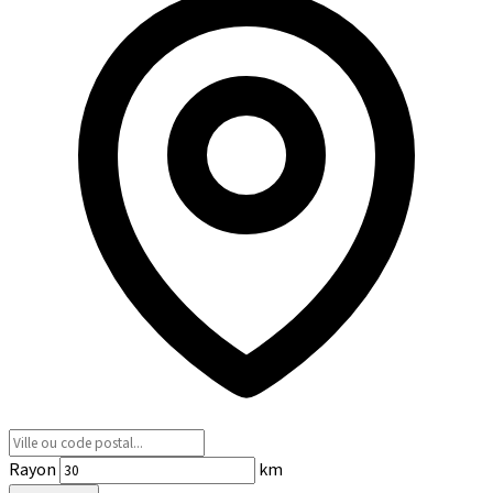
Rayon
km