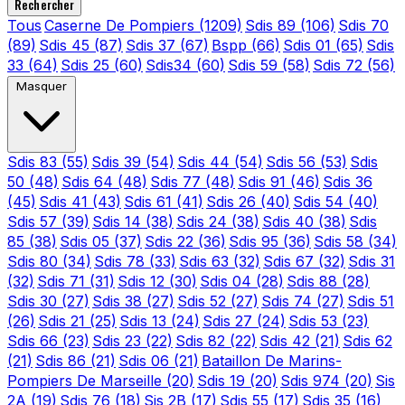
Rechercher
Tous
Caserne De Pompiers
(1209)
Sdis 89
(106)
Sdis 70
(89)
Sdis 45
(87)
Sdis 37
(67)
Bspp
(66)
Sdis 01
(65)
Sdis
33
(64)
Sdis 25
(60)
Sdis34
(60)
Sdis 59
(58)
Sdis 72
(56)
Masquer
Sdis 83
(55)
Sdis 39
(54)
Sdis 44
(54)
Sdis 56
(53)
Sdis
50
(48)
Sdis 64
(48)
Sdis 77
(48)
Sdis 91
(46)
Sdis 36
(45)
Sdis 41
(43)
Sdis 61
(41)
Sdis 26
(40)
Sdis 54
(40)
Sdis 57
(39)
Sdis 14
(38)
Sdis 24
(38)
Sdis 40
(38)
Sdis
85
(38)
Sdis 05
(37)
Sdis 22
(36)
Sdis 95
(36)
Sdis 58
(34)
Sdis 80
(34)
Sdis 78
(33)
Sdis 63
(32)
Sdis 67
(32)
Sdis 31
(32)
Sdis 71
(31)
Sdis 12
(30)
Sdis 04
(28)
Sdis 88
(28)
Sdis 30
(27)
Sdis 38
(27)
Sdis 52
(27)
Sdis 74
(27)
Sdis 51
(26)
Sdis 21
(25)
Sdis 13
(24)
Sdis 27
(24)
Sdis 53
(23)
Sdis 66
(23)
Sdis 23
(22)
Sdis 82
(22)
Sdis 42
(21)
Sdis 62
(21)
Sdis 86
(21)
Sdis 06
(21)
Bataillon De Marins-
Pompiers De Marseille
(20)
Sdis 19
(20)
Sdis 974
(20)
Sis
2A
(19)
Sdis 76
(18)
Sis 2B
(17)
Sdis 55
(17)
Sdis 35
(16)