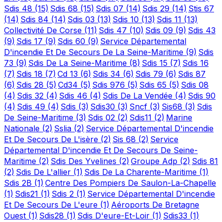
Sdis 48
(15)
Sdis 68
(15)
Sdis 07
(14)
Sdis 29
(14)
Stis 67
(14)
Sdis 84
(14)
Sdis 03
(13)
Sdis 10
(13)
Sdis 11
(13)
Collectivité De Corse
(11)
Sdis 47
(10)
Sdis 09
(9)
Sdis 43
(9)
Sdis 17
(9)
Sdis 60
(9)
Service Départemental
D'incendie Et De Secours De La Seine-Maritime
(9)
Sdis
73
(9)
Sdis De La Seine-Maritime
(8)
Sdis 15
(7)
Sdis 16
(7)
Sdis 18
(7)
Cd 13
(6)
Sdis 34
(6)
Sdis 79
(6)
Sdis 87
(6)
Sdis 28
(5)
Cd34
(5)
Sdis 976
(5)
Sdis 65
(5)
Sdis 08
(4)
Sdis 32
(4)
Sdis 46
(4)
Sdis De La Vendée
(4)
Sdis 90
(4)
Sdis 49
(4)
Sdis
(3)
Sdis30
(3)
Sncf
(3)
Sis68
(3)
Sdis
De Seine-Maritime
(3)
Sdis 02
(2)
Sdis11
(2)
Marine
Nationale
(2)
Sslia
(2)
Service Départemental D'incendie
Et De Secours De L'isère
(2)
Sis 68
(2)
Service
Départemental D'incendie Et De Secours De Seine-
Maritime
(2)
Sdis Des Yvelines
(2)
Groupe Adp
(2)
Sdis 81
(2)
Sdis De L'allier
(1)
Sdis De La Charente-Maritime
(1)
Sdis 2B
(1)
Centre Des Pompiers De Saulon-La-Chapelle
(1)
Sdis21
(1)
Sdis 2
(1)
Service Départemental D'incendie
Et De Secours De L'eure
(1)
Aéroports De Bretagne
Ouest
(1)
Sdis28
(1)
Sdis D'eure-Et-Loir
(1)
Sdis33
(1)