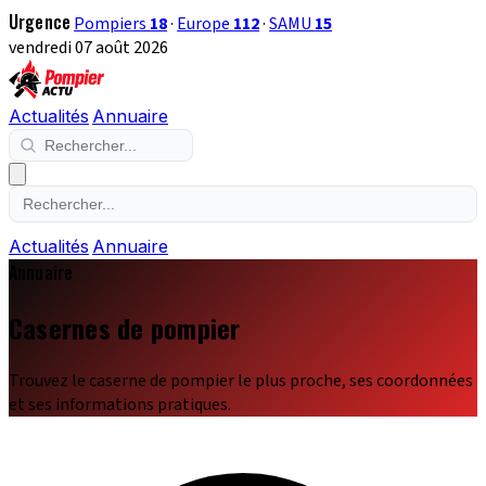
Urgence
Pompiers
18
·
Europe
112
·
SAMU
15
vendredi 07 août 2026
Actualités
Annuaire
Actualités
Annuaire
Annuaire
Casernes de pompier
Trouvez le caserne de pompier le plus proche, ses coordonnées
et ses informations pratiques.