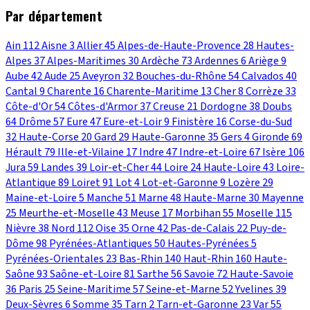
Par département
Ain
112
Aisne
3
Allier
45
Alpes-de-Haute-Provence
28
Hautes-
Alpes
37
Alpes-Maritimes
30
Ardèche
73
Ardennes
6
Ariège
9
Aube
42
Aude
25
Aveyron
32
Bouches-du-Rhône
54
Calvados
40
Cantal
9
Charente
16
Charente-Maritime
13
Cher
8
Corrèze
33
Côte-d'Or
54
Côtes-d'Armor
37
Creuse
21
Dordogne
38
Doubs
64
Drôme
57
Eure
47
Eure-et-Loir
9
Finistère
16
Corse-du-Sud
32
Haute-Corse
20
Gard
29
Haute-Garonne
35
Gers
4
Gironde
69
Hérault
79
Ille-et-Vilaine
17
Indre
47
Indre-et-Loire
67
Isère
106
Jura
59
Landes
39
Loir-et-Cher
44
Loire
24
Haute-Loire
43
Loire-
Atlantique
89
Loiret
91
Lot
4
Lot-et-Garonne
9
Lozère
29
Maine-et-Loire
5
Manche
51
Marne
48
Haute-Marne
30
Mayenne
25
Meurthe-et-Moselle
43
Meuse
17
Morbihan
55
Moselle
115
Nièvre
38
Nord
112
Oise
35
Orne
42
Pas-de-Calais
22
Puy-de-
Dôme
98
Pyrénées-Atlantiques
50
Hautes-Pyrénées
5
Pyrénées-Orientales
23
Bas-Rhin
140
Haut-Rhin
160
Haute-
Saône
93
Saône-et-Loire
81
Sarthe
56
Savoie
72
Haute-Savoie
36
Paris
25
Seine-Maritime
57
Seine-et-Marne
52
Yvelines
39
Deux-Sèvres
6
Somme
35
Tarn
2
Tarn-et-Garonne
23
Var
55