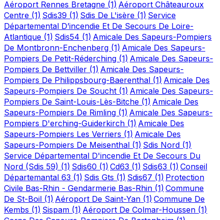
Aéroport Rennes Bretagne
(1)
Aéroport Châteauroux
Centre
(1)
Sdis39
(1)
Sdis De L'isère
(1)
Service
Départemental D’incendie Et De Secours De Loire-
Atlantique
(1)
Sdis54
(1)
Amicale Des Sapeurs-Pompiers
De Montbronn-Enchenberg
(1)
Amicale Des Sapeurs-
Pompiers De Petit-Réderching
(1)
Amicale Des Sapeurs-
Pompiers De Bettviller
(1)
Amicale Des Sapeurs-
Pompiers De Philippsbourg-Baerenthal
(1)
Amicale Des
Sapeurs-Pompiers De Soucht
(1)
Amicale Des Sapeurs-
Pompiers De Saint-Louis-Lès-Bitche
(1)
Amicale Des
Sapeurs-Pompiers De Rimling
(1)
Amicale Des Sapeurs-
Pompiers D'erching-Guiderkirch
(1)
Amicale Des
Sapeurs-Pompiers Les Verriers
(1)
Amicale Des
Sapeurs-Pompiers De Meisenthal
(1)
Sdis Nord
(1)
Service Départemental D'incendie Et De Secours Du
Nord (Sdis 59)
(1)
Sdis60
(1)
Cd63
(1)
Sdis63
(1)
Conseil
Départemantal 63
(1)
Sdis Gts
(1)
Sdis67
(1)
Protection
Civile Bas-Rhin - Gendarmerie Bas-Rhin
(1)
Commune
De St-Boil
(1)
Aéroport De Saint-Yan
(1)
Commune De
Kembs
(1)
Sispam
(1)
Aéroport De Colmar-Houssen
(1)