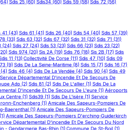
(64)
Sdis 25
(60)
Sdis34
(60)
Sdis 59
(58)
Sdis 72
(56)
s 41
(43)
Sdis 61
(41)
Sdis 26
(40)
Sdis 54
(40)
Sdis 57
(39)
 78
(33)
Sdis 63
(32)
Sdis 67
(32)
Sdis 31
(32)
Sdis 71
(31)
3
(24)
Sdis 27
(24)
Sdis 53
(23)
Sdis 66
(23)
Sdis 23
(22)
(20)
Sdis 974
(20)
Sis 2A
(19)
Sdis 76
(18)
Sis 2B
(17)
Sdis
Sdis 11
(13)
Collectivité De Corse
(11)
Sdis 47
(10)
Sdis 09
 73
(9)
Sdis De La Seine-Maritime
(8)
Sdis 15
(7)
Sdis 16
(7)
2
(4)
Sdis 46
(4)
Sdis De La Vendée
(4)
Sdis 90
(4)
Sdis 49
Service Départemental D'incendie Et De Secours De
oupe Adp
(2)
Sdis 81
(2)
Sdis De L'allier
(1)
Sdis De La
emental D'incendie Et De Secours De L'eure
(1)
Aéroports
ux Centre
(1)
Sdis39
(1)
Sdis De L'isère
(1)
Service
bronn-Enchenberg
(1)
Amicale Des Sapeurs-Pompiers De
rg-Baerenthal
(1)
Amicale Des Sapeurs-Pompiers De
(1)
Amicale Des Sapeurs-Pompiers D'erching-Guiderkirch
rvice Départemental D'incendie Et De Secours Du Nord
hin - Gendarmerie Bas-Rhin
(1)
Commune De St-Boil
(1)