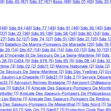
89)
Sdis 45
(87)
Sdis 37
(67)
Bspp
(66)
Sdis 01
(65)
Sdis 33
(48)
Sdis 64
(48)
Sdis 77
(48)
Sdis 91
(46)
Sdis 36
(45)
Sdi
(37)
Sdis 22
(36)
Sdis 95
(36)
Sdis 58
(34)
Sdis 80
(34)
Sdis
(27)
Sdis 52
(27)
Sdis 74
(27)
Sdis 51
(26)
Sdis 21
(25)
Sdis 1
21)
Bataillon De Marins-Pompiers De Marseille
(20)
Sdis 19
dis 29
(14)
Stis 67
(14)
Sdis 84
(14)
Sdis 03
(13)
Sdis 10
(13)
al D'incendie Et De Secours De La Seine-Maritime
(9)
Sdis
s 28
(5)
Cd34
(5)
Sdis 976
(5)
Sdis 65
(5)
Sdis 08
(4)
Sdis 3
ritime
(3)
Sdis 02
(2)
Sdis11
(2)
Marine Nationale
(2)
Sslia
(2)
t De Secours De Seine-Maritime
(2)
Sdis Des Yvelines
(2)
Gr
 Saulon-La-Chapelle
(1)
Sdis21
(1)
Sdis 2
(1)
Service Départ
is33
(1)
Aéroport Rennes Bretagne
(1)
Aéroport Châteauro
ique
(1)
Sdis54
(1)
Amicale Des Sapeurs-Pompiers De Mont
tviller
(1)
Amicale Des Sapeurs-Pompiers De Philippsbou
s-Lès-Bitche
(1)
Amicale Des Sapeurs-Pompiers De Rimling
e Des Sapeurs-Pompiers De Meisenthal
(1)
Sdis Nord
(1)
Se
emantal 63
(1)
Sdis Gts
(1)
Sdis67
(1)
Protection Civile Bas-R