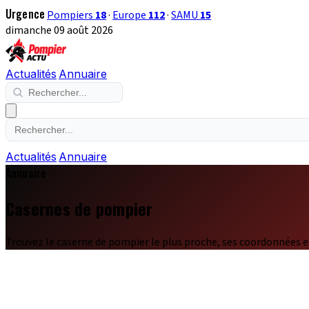
Urgence
Pompiers
18
·
Europe
112
·
SAMU
15
dimanche 09 août 2026
Actualités
Annuaire
Actualités
Annuaire
Annuaire
Casernes de pompier
Trouvez le caserne de pompier le plus proche, ses coordonnées e