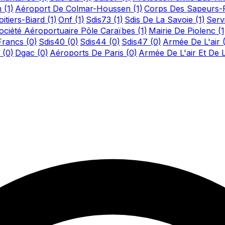
m
(1)
Aéroport De Colmar-Houssen
(1)
Corps Des Sapeurs-
itiers-Biard
(1)
Onf
(1)
Sdis73
(1)
Sdis De La Savoie
(1)
Serv
ociété Aéroportuaire Pôle Caraïbes
(1)
Mairie De Piolenc
(1
-Francs
(0)
Sdis40
(0)
Sdis44
(0)
Sdis47
(0)
Armée De L'air
n
(0)
Dgac
(0)
Aéroports De Paris
(0)
Armée De L'air Et De 