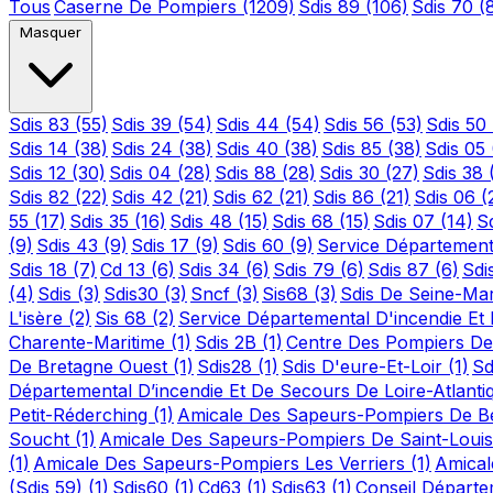
Tous
Caserne De Pompiers
(1209)
Sdis 89
(106)
Sdis 70
(
Masquer
Sdis 83
(55)
Sdis 39
(54)
Sdis 44
(54)
Sdis 56
(53)
Sdis 50
Sdis 14
(38)
Sdis 24
(38)
Sdis 40
(38)
Sdis 85
(38)
Sdis 05
Sdis 12
(30)
Sdis 04
(28)
Sdis 88
(28)
Sdis 30
(27)
Sdis 38
Sdis 82
(22)
Sdis 42
(21)
Sdis 62
(21)
Sdis 86
(21)
Sdis 06
(
55
(17)
Sdis 35
(16)
Sdis 48
(15)
Sdis 68
(15)
Sdis 07
(14)
S
(9)
Sdis 43
(9)
Sdis 17
(9)
Sdis 60
(9)
Service Département
Sdis 18
(7)
Cd 13
(6)
Sdis 34
(6)
Sdis 79
(6)
Sdis 87
(6)
Sdi
(4)
Sdis
(3)
Sdis30
(3)
Sncf
(3)
Sis68
(3)
Sdis De Seine-Ma
L'isère
(2)
Sis 68
(2)
Service Départemental D'incendie E
Charente-Maritime
(1)
Sdis 2B
(1)
Centre Des Pompiers De
De Bretagne Ouest
(1)
Sdis28
(1)
Sdis D'eure-Et-Loir
(1)
Sd
Départemental D’incendie Et De Secours De Loire-Atlant
Petit-Réderching
(1)
Amicale Des Sapeurs-Pompiers De Bet
Soucht
(1)
Amicale Des Sapeurs-Pompiers De Saint-Loui
(1)
Amicale Des Sapeurs-Pompiers Les Verriers
(1)
Amical
(Sdis 59)
(1)
Sdis60
(1)
Cd63
(1)
Sdis63
(1)
Conseil Départ