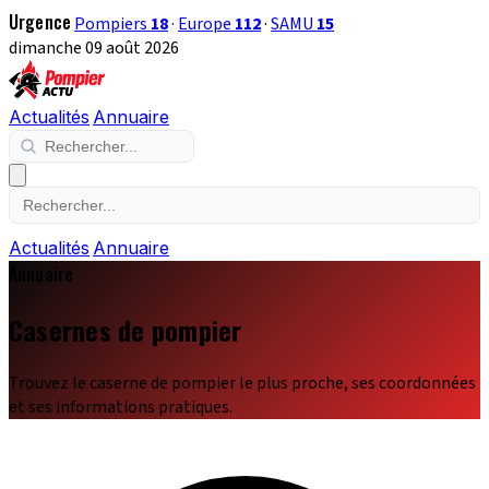
Urgence
Pompiers
18
·
Europe
112
·
SAMU
15
dimanche 09 août 2026
Actualités
Annuaire
Actualités
Annuaire
Annuaire
Casernes de pompier
Trouvez le caserne de pompier le plus proche, ses coordonnées
et ses informations pratiques.