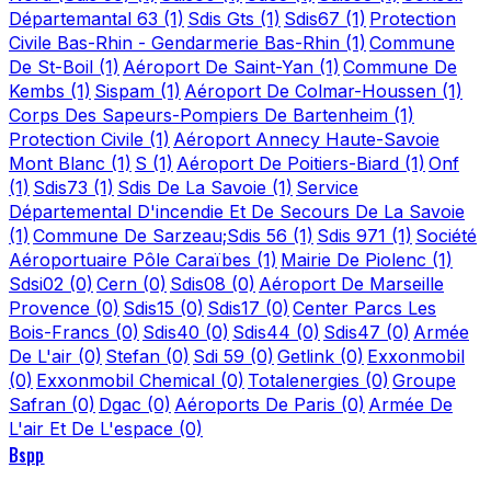
Départemantal 63
(1)
Sdis Gts
(1)
Sdis67
(1)
Protection
Civile Bas-Rhin - Gendarmerie Bas-Rhin
(1)
Commune
De St-Boil
(1)
Aéroport De Saint-Yan
(1)
Commune De
Kembs
(1)
Sispam
(1)
Aéroport De Colmar-Houssen
(1)
Corps Des Sapeurs-Pompiers De Bartenheim
(1)
Protection Civile
(1)
Aéroport Annecy Haute-Savoie
Mont Blanc
(1)
S
(1)
Aéroport De Poitiers-Biard
(1)
Onf
(1)
Sdis73
(1)
Sdis De La Savoie
(1)
Service
Départemental D'incendie Et De Secours De La Savoie
(1)
Commune De Sarzeau;Sdis 56
(1)
Sdis 971
(1)
Société
Aéroportuaire Pôle Caraïbes
(1)
Mairie De Piolenc
(1)
Sdsi02
(0)
Cern
(0)
Sdis08
(0)
Aéroport De Marseille
Provence
(0)
Sdis15
(0)
Sdis17
(0)
Center Parcs Les
Bois-Francs
(0)
Sdis40
(0)
Sdis44
(0)
Sdis47
(0)
Armée
De L'air
(0)
Stefan
(0)
Sdi 59
(0)
Getlink
(0)
Exxonmobil
(0)
Exxonmobil Chemical
(0)
Totalenergies
(0)
Groupe
Safran
(0)
Dgac
(0)
Aéroports De Paris
(0)
Armée De
L'air Et De L'espace
(0)
Bspp