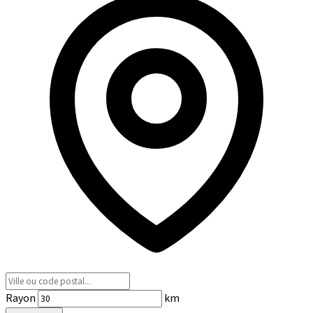
Rayon
km