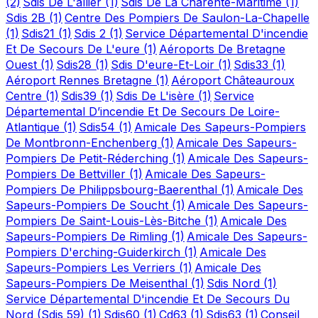
(2)
Sdis De L'allier
(1)
Sdis De La Charente-Maritime
(1)
Sdis 2B
(1)
Centre Des Pompiers De Saulon-La-Chapelle
(1)
Sdis21
(1)
Sdis 2
(1)
Service Départemental D'incendie
Et De Secours De L'eure
(1)
Aéroports De Bretagne
Ouest
(1)
Sdis28
(1)
Sdis D'eure-Et-Loir
(1)
Sdis33
(1)
Aéroport Rennes Bretagne
(1)
Aéroport Châteauroux
Centre
(1)
Sdis39
(1)
Sdis De L'isère
(1)
Service
Départemental D’incendie Et De Secours De Loire-
Atlantique
(1)
Sdis54
(1)
Amicale Des Sapeurs-Pompiers
De Montbronn-Enchenberg
(1)
Amicale Des Sapeurs-
Pompiers De Petit-Réderching
(1)
Amicale Des Sapeurs-
Pompiers De Bettviller
(1)
Amicale Des Sapeurs-
Pompiers De Philippsbourg-Baerenthal
(1)
Amicale Des
Sapeurs-Pompiers De Soucht
(1)
Amicale Des Sapeurs-
Pompiers De Saint-Louis-Lès-Bitche
(1)
Amicale Des
Sapeurs-Pompiers De Rimling
(1)
Amicale Des Sapeurs-
Pompiers D'erching-Guiderkirch
(1)
Amicale Des
Sapeurs-Pompiers Les Verriers
(1)
Amicale Des
Sapeurs-Pompiers De Meisenthal
(1)
Sdis Nord
(1)
Service Départemental D'incendie Et De Secours Du
Nord (Sdis 59)
(1)
Sdis60
(1)
Cd63
(1)
Sdis63
(1)
Conseil