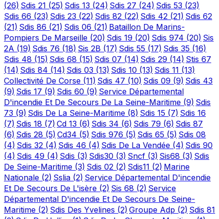
(26)
Sdis 21
(25)
Sdis 13
(24)
Sdis 27
(24)
Sdis 53
(23)
Sdis 66
(23)
Sdis 23
(22)
Sdis 82
(22)
Sdis 42
(21)
Sdis 62
(21)
Sdis 86
(21)
Sdis 06
(21)
Bataillon De Marins-
Pompiers De Marseille
(20)
Sdis 19
(20)
Sdis 974
(20)
Sis
2A
(19)
Sdis 76
(18)
Sis 2B
(17)
Sdis 55
(17)
Sdis 35
(16)
Sdis 48
(15)
Sdis 68
(15)
Sdis 07
(14)
Sdis 29
(14)
Stis 67
(14)
Sdis 84
(14)
Sdis 03
(13)
Sdis 10
(13)
Sdis 11
(13)
Collectivité De Corse
(11)
Sdis 47
(10)
Sdis 09
(9)
Sdis 43
(9)
Sdis 17
(9)
Sdis 60
(9)
Service Départemental
D'incendie Et De Secours De La Seine-Maritime
(9)
Sdis
73
(9)
Sdis De La Seine-Maritime
(8)
Sdis 15
(7)
Sdis 16
(7)
Sdis 18
(7)
Cd 13
(6)
Sdis 34
(6)
Sdis 79
(6)
Sdis 87
(6)
Sdis 28
(5)
Cd34
(5)
Sdis 976
(5)
Sdis 65
(5)
Sdis 08
(4)
Sdis 32
(4)
Sdis 46
(4)
Sdis De La Vendée
(4)
Sdis 90
(4)
Sdis 49
(4)
Sdis
(3)
Sdis30
(3)
Sncf
(3)
Sis68
(3)
Sdis
De Seine-Maritime
(3)
Sdis 02
(2)
Sdis11
(2)
Marine
Nationale
(2)
Sslia
(2)
Service Départemental D'incendie
Et De Secours De L'isère
(2)
Sis 68
(2)
Service
Départemental D'incendie Et De Secours De Seine-
Maritime
(2)
Sdis Des Yvelines
(2)
Groupe Adp
(2)
Sdis 81