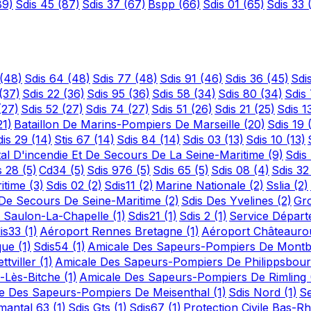
89)
Sdis 45
(87)
Sdis 37
(67)
Bspp
(66)
Sdis 01
(65)
Sdis 33
(48)
Sdis 64
(48)
Sdis 77
(48)
Sdis 91
(46)
Sdis 36
(45)
Sdi
(37)
Sdis 22
(36)
Sdis 95
(36)
Sdis 58
(34)
Sdis 80
(34)
Sdis
(27)
Sdis 52
(27)
Sdis 74
(27)
Sdis 51
(26)
Sdis 21
(25)
Sdis 1
21)
Bataillon De Marins-Pompiers De Marseille
(20)
Sdis 19
dis 29
(14)
Stis 67
(14)
Sdis 84
(14)
Sdis 03
(13)
Sdis 10
(13)
al D'incendie Et De Secours De La Seine-Maritime
(9)
Sdis
s 28
(5)
Cd34
(5)
Sdis 976
(5)
Sdis 65
(5)
Sdis 08
(4)
Sdis 3
ritime
(3)
Sdis 02
(2)
Sdis11
(2)
Marine Nationale
(2)
Sslia
(2)
t De Secours De Seine-Maritime
(2)
Sdis Des Yvelines
(2)
Gr
 Saulon-La-Chapelle
(1)
Sdis21
(1)
Sdis 2
(1)
Service Départ
is33
(1)
Aéroport Rennes Bretagne
(1)
Aéroport Châteauro
ique
(1)
Sdis54
(1)
Amicale Des Sapeurs-Pompiers De Mont
tviller
(1)
Amicale Des Sapeurs-Pompiers De Philippsbou
s-Lès-Bitche
(1)
Amicale Des Sapeurs-Pompiers De Rimling
e Des Sapeurs-Pompiers De Meisenthal
(1)
Sdis Nord
(1)
Se
emantal 63
(1)
Sdis Gts
(1)
Sdis67
(1)
Protection Civile Bas-R