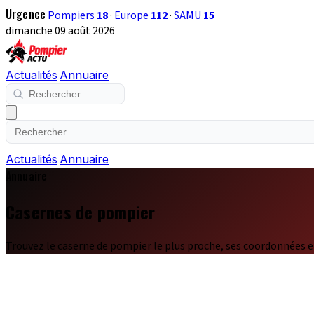
Urgence
Pompiers
18
·
Europe
112
·
SAMU
15
dimanche 09 août 2026
Actualités
Annuaire
Actualités
Annuaire
Annuaire
Casernes de pompier
Trouvez le caserne de pompier le plus proche, ses coordonnées e