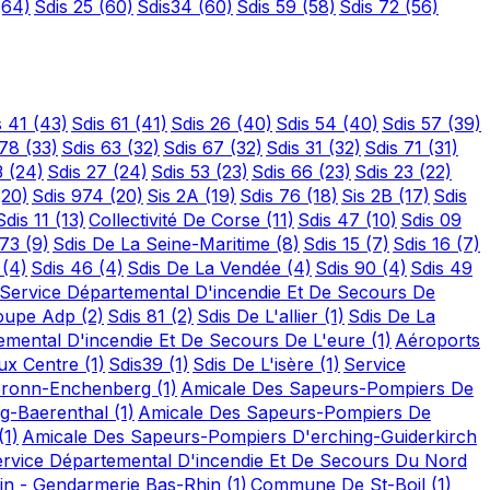
(64)
Sdis 25
(60)
Sdis34
(60)
Sdis 59
(58)
Sdis 72
(56)
s 41
(43)
Sdis 61
(41)
Sdis 26
(40)
Sdis 54
(40)
Sdis 57
(39)
 78
(33)
Sdis 63
(32)
Sdis 67
(32)
Sdis 31
(32)
Sdis 71
(31)
3
(24)
Sdis 27
(24)
Sdis 53
(23)
Sdis 66
(23)
Sdis 23
(22)
(20)
Sdis 974
(20)
Sis 2A
(19)
Sdis 76
(18)
Sis 2B
(17)
Sdis
Sdis 11
(13)
Collectivité De Corse
(11)
Sdis 47
(10)
Sdis 09
 73
(9)
Sdis De La Seine-Maritime
(8)
Sdis 15
(7)
Sdis 16
(7)
2
(4)
Sdis 46
(4)
Sdis De La Vendée
(4)
Sdis 90
(4)
Sdis 49
Service Départemental D'incendie Et De Secours De
oupe Adp
(2)
Sdis 81
(2)
Sdis De L'allier
(1)
Sdis De La
emental D'incendie Et De Secours De L'eure
(1)
Aéroports
ux Centre
(1)
Sdis39
(1)
Sdis De L'isère
(1)
Service
bronn-Enchenberg
(1)
Amicale Des Sapeurs-Pompiers De
rg-Baerenthal
(1)
Amicale Des Sapeurs-Pompiers De
(1)
Amicale Des Sapeurs-Pompiers D'erching-Guiderkirch
rvice Départemental D'incendie Et De Secours Du Nord
hin - Gendarmerie Bas-Rhin
(1)
Commune De St-Boil
(1)