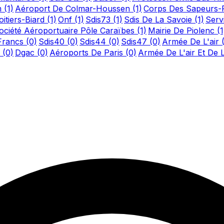
m
(1)
Aéroport De Colmar-Houssen
(1)
Corps Des Sapeurs-
itiers-Biard
(1)
Onf
(1)
Sdis73
(1)
Sdis De La Savoie
(1)
Serv
ociété Aéroportuaire Pôle Caraïbes
(1)
Mairie De Piolenc
(1
-Francs
(0)
Sdis40
(0)
Sdis44
(0)
Sdis47
(0)
Armée De L'air
n
(0)
Dgac
(0)
Aéroports De Paris
(0)
Armée De L'air Et De 