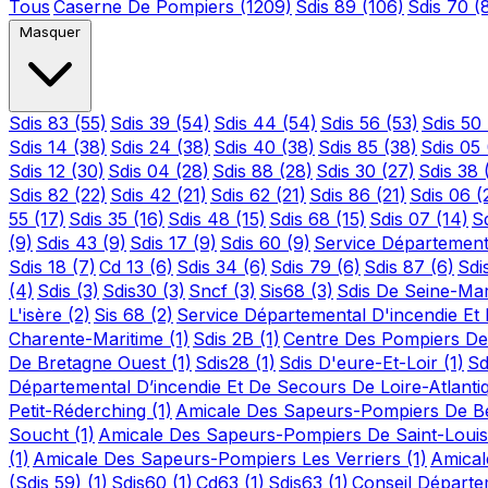
Tous
Caserne De Pompiers
(1209)
Sdis 89
(106)
Sdis 70
(
Masquer
Sdis 83
(55)
Sdis 39
(54)
Sdis 44
(54)
Sdis 56
(53)
Sdis 50
Sdis 14
(38)
Sdis 24
(38)
Sdis 40
(38)
Sdis 85
(38)
Sdis 05
Sdis 12
(30)
Sdis 04
(28)
Sdis 88
(28)
Sdis 30
(27)
Sdis 38
Sdis 82
(22)
Sdis 42
(21)
Sdis 62
(21)
Sdis 86
(21)
Sdis 06
(
55
(17)
Sdis 35
(16)
Sdis 48
(15)
Sdis 68
(15)
Sdis 07
(14)
S
(9)
Sdis 43
(9)
Sdis 17
(9)
Sdis 60
(9)
Service Département
Sdis 18
(7)
Cd 13
(6)
Sdis 34
(6)
Sdis 79
(6)
Sdis 87
(6)
Sdi
(4)
Sdis
(3)
Sdis30
(3)
Sncf
(3)
Sis68
(3)
Sdis De Seine-Ma
L'isère
(2)
Sis 68
(2)
Service Départemental D'incendie E
Charente-Maritime
(1)
Sdis 2B
(1)
Centre Des Pompiers De
De Bretagne Ouest
(1)
Sdis28
(1)
Sdis D'eure-Et-Loir
(1)
Sd
Départemental D’incendie Et De Secours De Loire-Atlant
Petit-Réderching
(1)
Amicale Des Sapeurs-Pompiers De Bet
Soucht
(1)
Amicale Des Sapeurs-Pompiers De Saint-Loui
(1)
Amicale Des Sapeurs-Pompiers Les Verriers
(1)
Amical
(Sdis 59)
(1)
Sdis60
(1)
Cd63
(1)
Sdis63
(1)
Conseil Départ