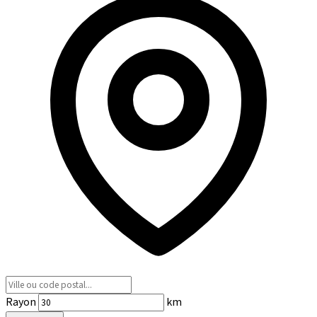
Rayon
km