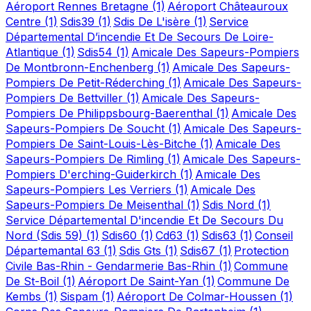
Aéroport Rennes Bretagne
(1)
Aéroport Châteauroux
Centre
(1)
Sdis39
(1)
Sdis De L'isère
(1)
Service
Départemental D’incendie Et De Secours De Loire-
Atlantique
(1)
Sdis54
(1)
Amicale Des Sapeurs-Pompiers
De Montbronn-Enchenberg
(1)
Amicale Des Sapeurs-
Pompiers De Petit-Réderching
(1)
Amicale Des Sapeurs-
Pompiers De Bettviller
(1)
Amicale Des Sapeurs-
Pompiers De Philippsbourg-Baerenthal
(1)
Amicale Des
Sapeurs-Pompiers De Soucht
(1)
Amicale Des Sapeurs-
Pompiers De Saint-Louis-Lès-Bitche
(1)
Amicale Des
Sapeurs-Pompiers De Rimling
(1)
Amicale Des Sapeurs-
Pompiers D'erching-Guiderkirch
(1)
Amicale Des
Sapeurs-Pompiers Les Verriers
(1)
Amicale Des
Sapeurs-Pompiers De Meisenthal
(1)
Sdis Nord
(1)
Service Départemental D'incendie Et De Secours Du
Nord (Sdis 59)
(1)
Sdis60
(1)
Cd63
(1)
Sdis63
(1)
Conseil
Départemantal 63
(1)
Sdis Gts
(1)
Sdis67
(1)
Protection
Civile Bas-Rhin - Gendarmerie Bas-Rhin
(1)
Commune
De St-Boil
(1)
Aéroport De Saint-Yan
(1)
Commune De
Kembs
(1)
Sispam
(1)
Aéroport De Colmar-Houssen
(1)