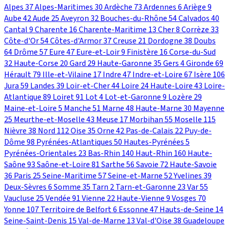
Alpes
37
Alpes-Maritimes
30
Ardèche
73
Ardennes
6
Ariège
9
Aube
42
Aude
25
Aveyron
32
Bouches-du-Rhône
54
Calvados
40
Cantal
9
Charente
16
Charente-Maritime
13
Cher
8
Corrèze
33
Côte-d'Or
54
Côtes-d'Armor
37
Creuse
21
Dordogne
38
Doubs
64
Drôme
57
Eure
47
Eure-et-Loir
9
Finistère
16
Corse-du-Sud
32
Haute-Corse
20
Gard
29
Haute-Garonne
35
Gers
4
Gironde
69
Hérault
79
Ille-et-Vilaine
17
Indre
47
Indre-et-Loire
67
Isère
106
Jura
59
Landes
39
Loir-et-Cher
44
Loire
24
Haute-Loire
43
Loire-
Atlantique
89
Loiret
91
Lot
4
Lot-et-Garonne
9
Lozère
29
Maine-et-Loire
5
Manche
51
Marne
48
Haute-Marne
30
Mayenne
25
Meurthe-et-Moselle
43
Meuse
17
Morbihan
55
Moselle
115
Nièvre
38
Nord
112
Oise
35
Orne
42
Pas-de-Calais
22
Puy-de-
Dôme
98
Pyrénées-Atlantiques
50
Hautes-Pyrénées
5
Pyrénées-Orientales
23
Bas-Rhin
140
Haut-Rhin
160
Haute-
Saône
93
Saône-et-Loire
81
Sarthe
56
Savoie
72
Haute-Savoie
36
Paris
25
Seine-Maritime
57
Seine-et-Marne
52
Yvelines
39
Deux-Sèvres
6
Somme
35
Tarn
2
Tarn-et-Garonne
23
Var
55
Vaucluse
25
Vendée
91
Vienne
22
Haute-Vienne
9
Vosges
70
Yonne
107
Territoire de Belfort
6
Essonne
47
Hauts-de-Seine
14
Seine-Saint-Denis
15
Val-de-Marne
13
Val-d'Oise
38
Guadeloupe