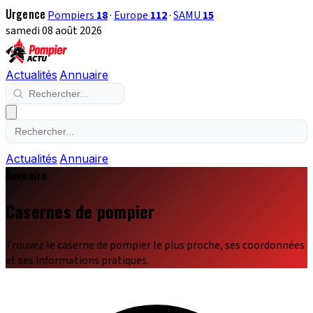
Urgence
Pompiers
18
·
Europe
112
·
SAMU
15
samedi 08 août 2026
Actualités
Annuaire
Actualités
Annuaire
Annuaire
Casernes de pompier
Trouvez le caserne de pompier le plus proche, ses coordonnées
et ses informations pratiques.