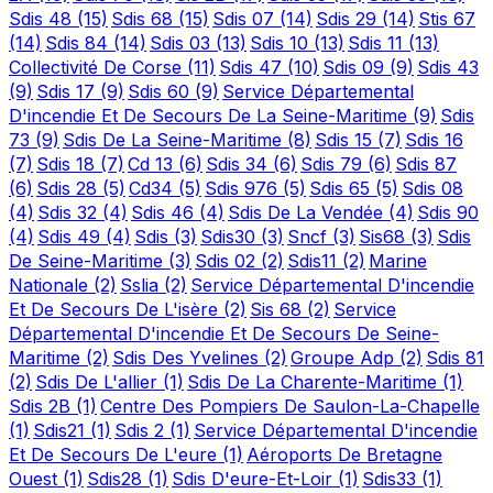
Sdis 48
(15)
Sdis 68
(15)
Sdis 07
(14)
Sdis 29
(14)
Stis 67
(14)
Sdis 84
(14)
Sdis 03
(13)
Sdis 10
(13)
Sdis 11
(13)
Collectivité De Corse
(11)
Sdis 47
(10)
Sdis 09
(9)
Sdis 43
(9)
Sdis 17
(9)
Sdis 60
(9)
Service Départemental
D'incendie Et De Secours De La Seine-Maritime
(9)
Sdis
73
(9)
Sdis De La Seine-Maritime
(8)
Sdis 15
(7)
Sdis 16
(7)
Sdis 18
(7)
Cd 13
(6)
Sdis 34
(6)
Sdis 79
(6)
Sdis 87
(6)
Sdis 28
(5)
Cd34
(5)
Sdis 976
(5)
Sdis 65
(5)
Sdis 08
(4)
Sdis 32
(4)
Sdis 46
(4)
Sdis De La Vendée
(4)
Sdis 90
(4)
Sdis 49
(4)
Sdis
(3)
Sdis30
(3)
Sncf
(3)
Sis68
(3)
Sdis
De Seine-Maritime
(3)
Sdis 02
(2)
Sdis11
(2)
Marine
Nationale
(2)
Sslia
(2)
Service Départemental D'incendie
Et De Secours De L'isère
(2)
Sis 68
(2)
Service
Départemental D'incendie Et De Secours De Seine-
Maritime
(2)
Sdis Des Yvelines
(2)
Groupe Adp
(2)
Sdis 81
(2)
Sdis De L'allier
(1)
Sdis De La Charente-Maritime
(1)
Sdis 2B
(1)
Centre Des Pompiers De Saulon-La-Chapelle
(1)
Sdis21
(1)
Sdis 2
(1)
Service Départemental D'incendie
Et De Secours De L'eure
(1)
Aéroports De Bretagne
Ouest
(1)
Sdis28
(1)
Sdis D'eure-Et-Loir
(1)
Sdis33
(1)