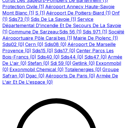
Corps Des Sapeurs-Pompiers De Bartenheim
(1)
Protection Civile
(1)
Aéroport Annecy Haute-Savoie
Mont Blanc
(1)
S
(1)
Aéroport De Poitiers-Biard
(1)
Onf
(1)
Sdis73
(1)
Sdis De La Savoie
(1)
Service
Départemental D'incendie Et De Secours De La Savoie
(1)
Commune De Sarzeau;Sdis 56
(1)
Sdis 971
(1)
Société
Aéroportuaire Pôle Caraïbes
(1)
Mairie De Piolenc
(1)
Sdsi02
(0)
Cern
(0)
Sdis08
(0)
Aéroport De Marseille
Provence
(0)
Sdis15
(0)
Sdis17
(0)
Center Parcs Les
Bois-Francs
(0)
Sdis40
(0)
Sdis44
(0)
Sdis47
(0)
Armée
De L'air
(0)
Stefan
(0)
Sdi 59
(0)
Getlink
(0)
Exxonmobil
(0)
Exxonmobil Chemical
(0)
Totalenergies
(0)
Groupe
Safran
(0)
Dgac
(0)
Aéroports De Paris
(0)
Armée De
L'air Et De L'espace
(0)