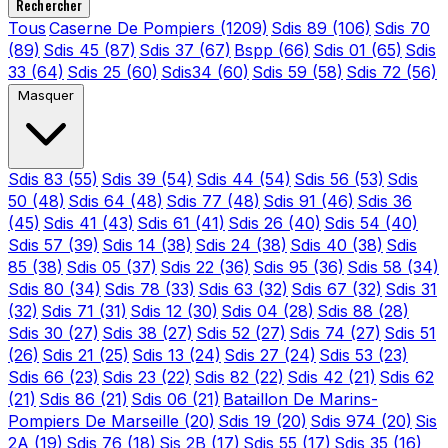
Rechercher
Tous
Caserne De Pompiers
(1209)
Sdis 89
(106)
Sdis 70
(89)
Sdis 45
(87)
Sdis 37
(67)
Bspp
(66)
Sdis 01
(65)
Sdis
33
(64)
Sdis 25
(60)
Sdis34
(60)
Sdis 59
(58)
Sdis 72
(56)
Masquer
Sdis 83
(55)
Sdis 39
(54)
Sdis 44
(54)
Sdis 56
(53)
Sdis
50
(48)
Sdis 64
(48)
Sdis 77
(48)
Sdis 91
(46)
Sdis 36
(45)
Sdis 41
(43)
Sdis 61
(41)
Sdis 26
(40)
Sdis 54
(40)
Sdis 57
(39)
Sdis 14
(38)
Sdis 24
(38)
Sdis 40
(38)
Sdis
85
(38)
Sdis 05
(37)
Sdis 22
(36)
Sdis 95
(36)
Sdis 58
(34)
Sdis 80
(34)
Sdis 78
(33)
Sdis 63
(32)
Sdis 67
(32)
Sdis 31
(32)
Sdis 71
(31)
Sdis 12
(30)
Sdis 04
(28)
Sdis 88
(28)
Sdis 30
(27)
Sdis 38
(27)
Sdis 52
(27)
Sdis 74
(27)
Sdis 51
(26)
Sdis 21
(25)
Sdis 13
(24)
Sdis 27
(24)
Sdis 53
(23)
Sdis 66
(23)
Sdis 23
(22)
Sdis 82
(22)
Sdis 42
(21)
Sdis 62
(21)
Sdis 86
(21)
Sdis 06
(21)
Bataillon De Marins-
Pompiers De Marseille
(20)
Sdis 19
(20)
Sdis 974
(20)
Sis
2A
(19)
Sdis 76
(18)
Sis 2B
(17)
Sdis 55
(17)
Sdis 35
(16)