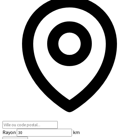
Rayon
km