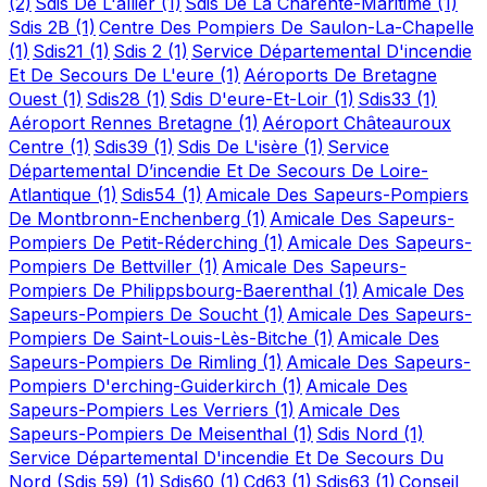
(2)
Sdis De L'allier
(1)
Sdis De La Charente-Maritime
(1)
Sdis 2B
(1)
Centre Des Pompiers De Saulon-La-Chapelle
(1)
Sdis21
(1)
Sdis 2
(1)
Service Départemental D'incendie
Et De Secours De L'eure
(1)
Aéroports De Bretagne
Ouest
(1)
Sdis28
(1)
Sdis D'eure-Et-Loir
(1)
Sdis33
(1)
Aéroport Rennes Bretagne
(1)
Aéroport Châteauroux
Centre
(1)
Sdis39
(1)
Sdis De L'isère
(1)
Service
Départemental D’incendie Et De Secours De Loire-
Atlantique
(1)
Sdis54
(1)
Amicale Des Sapeurs-Pompiers
De Montbronn-Enchenberg
(1)
Amicale Des Sapeurs-
Pompiers De Petit-Réderching
(1)
Amicale Des Sapeurs-
Pompiers De Bettviller
(1)
Amicale Des Sapeurs-
Pompiers De Philippsbourg-Baerenthal
(1)
Amicale Des
Sapeurs-Pompiers De Soucht
(1)
Amicale Des Sapeurs-
Pompiers De Saint-Louis-Lès-Bitche
(1)
Amicale Des
Sapeurs-Pompiers De Rimling
(1)
Amicale Des Sapeurs-
Pompiers D'erching-Guiderkirch
(1)
Amicale Des
Sapeurs-Pompiers Les Verriers
(1)
Amicale Des
Sapeurs-Pompiers De Meisenthal
(1)
Sdis Nord
(1)
Service Départemental D'incendie Et De Secours Du
Nord (Sdis 59)
(1)
Sdis60
(1)
Cd63
(1)
Sdis63
(1)
Conseil