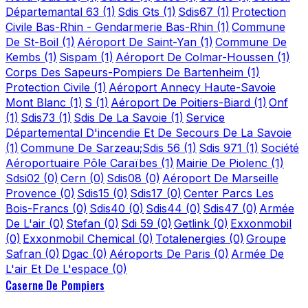
Départemantal 63
(1)
Sdis Gts
(1)
Sdis67
(1)
Protection
Civile Bas-Rhin - Gendarmerie Bas-Rhin
(1)
Commune
De St-Boil
(1)
Aéroport De Saint-Yan
(1)
Commune De
Kembs
(1)
Sispam
(1)
Aéroport De Colmar-Houssen
(1)
Corps Des Sapeurs-Pompiers De Bartenheim
(1)
Protection Civile
(1)
Aéroport Annecy Haute-Savoie
Mont Blanc
(1)
S
(1)
Aéroport De Poitiers-Biard
(1)
Onf
(1)
Sdis73
(1)
Sdis De La Savoie
(1)
Service
Départemental D'incendie Et De Secours De La Savoie
(1)
Commune De Sarzeau;Sdis 56
(1)
Sdis 971
(1)
Société
Aéroportuaire Pôle Caraïbes
(1)
Mairie De Piolenc
(1)
Sdsi02
(0)
Cern
(0)
Sdis08
(0)
Aéroport De Marseille
Provence
(0)
Sdis15
(0)
Sdis17
(0)
Center Parcs Les
Bois-Francs
(0)
Sdis40
(0)
Sdis44
(0)
Sdis47
(0)
Armée
De L'air
(0)
Stefan
(0)
Sdi 59
(0)
Getlink
(0)
Exxonmobil
(0)
Exxonmobil Chemical
(0)
Totalenergies
(0)
Groupe
Safran
(0)
Dgac
(0)
Aéroports De Paris
(0)
Armée De
L'air Et De L'espace
(0)
Caserne De Pompiers