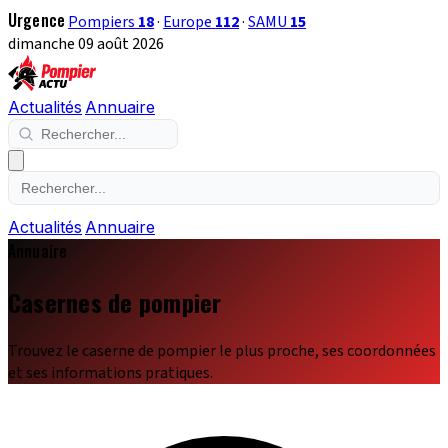
Urgence
Pompiers
18
·
Europe
112
·
SAMU
15
dimanche 09 août 2026
Actualités
Annuaire
Actualités
Annuaire
Annuaire
Casernes de pompier
Trouvez le caserne de pompier le plus proche, ses coordonnées
et ses informations pratiques.