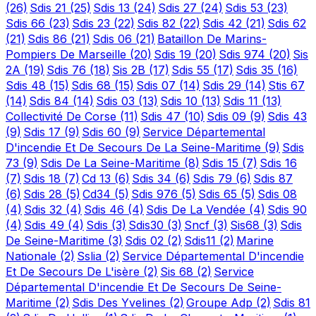
(26)
Sdis 21
(25)
Sdis 13
(24)
Sdis 27
(24)
Sdis 53
(23)
Sdis 66
(23)
Sdis 23
(22)
Sdis 82
(22)
Sdis 42
(21)
Sdis 62
(21)
Sdis 86
(21)
Sdis 06
(21)
Bataillon De Marins-
Pompiers De Marseille
(20)
Sdis 19
(20)
Sdis 974
(20)
Sis
2A
(19)
Sdis 76
(18)
Sis 2B
(17)
Sdis 55
(17)
Sdis 35
(16)
Sdis 48
(15)
Sdis 68
(15)
Sdis 07
(14)
Sdis 29
(14)
Stis 67
(14)
Sdis 84
(14)
Sdis 03
(13)
Sdis 10
(13)
Sdis 11
(13)
Collectivité De Corse
(11)
Sdis 47
(10)
Sdis 09
(9)
Sdis 43
(9)
Sdis 17
(9)
Sdis 60
(9)
Service Départemental
D'incendie Et De Secours De La Seine-Maritime
(9)
Sdis
73
(9)
Sdis De La Seine-Maritime
(8)
Sdis 15
(7)
Sdis 16
(7)
Sdis 18
(7)
Cd 13
(6)
Sdis 34
(6)
Sdis 79
(6)
Sdis 87
(6)
Sdis 28
(5)
Cd34
(5)
Sdis 976
(5)
Sdis 65
(5)
Sdis 08
(4)
Sdis 32
(4)
Sdis 46
(4)
Sdis De La Vendée
(4)
Sdis 90
(4)
Sdis 49
(4)
Sdis
(3)
Sdis30
(3)
Sncf
(3)
Sis68
(3)
Sdis
De Seine-Maritime
(3)
Sdis 02
(2)
Sdis11
(2)
Marine
Nationale
(2)
Sslia
(2)
Service Départemental D'incendie
Et De Secours De L'isère
(2)
Sis 68
(2)
Service
Départemental D'incendie Et De Secours De Seine-
Maritime
(2)
Sdis Des Yvelines
(2)
Groupe Adp
(2)
Sdis 81