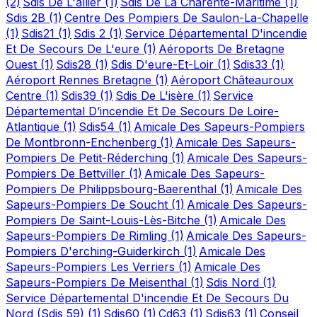
(2)
Sdis De L'allier
(1)
Sdis De La Charente-Maritime
(1)
Sdis 2B
(1)
Centre Des Pompiers De Saulon-La-Chapelle
(1)
Sdis21
(1)
Sdis 2
(1)
Service Départemental D'incendie
Et De Secours De L'eure
(1)
Aéroports De Bretagne
Ouest
(1)
Sdis28
(1)
Sdis D'eure-Et-Loir
(1)
Sdis33
(1)
Aéroport Rennes Bretagne
(1)
Aéroport Châteauroux
Centre
(1)
Sdis39
(1)
Sdis De L'isère
(1)
Service
Départemental D’incendie Et De Secours De Loire-
Atlantique
(1)
Sdis54
(1)
Amicale Des Sapeurs-Pompiers
De Montbronn-Enchenberg
(1)
Amicale Des Sapeurs-
Pompiers De Petit-Réderching
(1)
Amicale Des Sapeurs-
Pompiers De Bettviller
(1)
Amicale Des Sapeurs-
Pompiers De Philippsbourg-Baerenthal
(1)
Amicale Des
Sapeurs-Pompiers De Soucht
(1)
Amicale Des Sapeurs-
Pompiers De Saint-Louis-Lès-Bitche
(1)
Amicale Des
Sapeurs-Pompiers De Rimling
(1)
Amicale Des Sapeurs-
Pompiers D'erching-Guiderkirch
(1)
Amicale Des
Sapeurs-Pompiers Les Verriers
(1)
Amicale Des
Sapeurs-Pompiers De Meisenthal
(1)
Sdis Nord
(1)
Service Départemental D'incendie Et De Secours Du
Nord (Sdis 59)
(1)
Sdis60
(1)
Cd63
(1)
Sdis63
(1)
Conseil