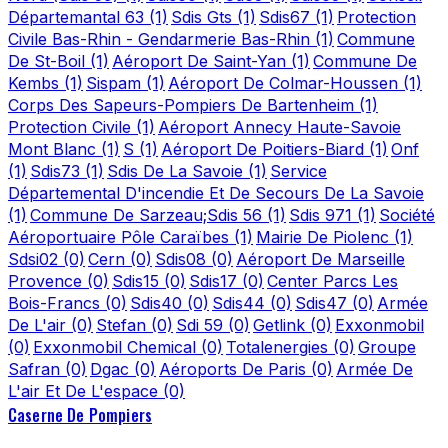
Départemantal 63
(1)
Sdis Gts
(1)
Sdis67
(1)
Protection
Civile Bas-Rhin - Gendarmerie Bas-Rhin
(1)
Commune
De St-Boil
(1)
Aéroport De Saint-Yan
(1)
Commune De
Kembs
(1)
Sispam
(1)
Aéroport De Colmar-Houssen
(1)
Corps Des Sapeurs-Pompiers De Bartenheim
(1)
Protection Civile
(1)
Aéroport Annecy Haute-Savoie
Mont Blanc
(1)
S
(1)
Aéroport De Poitiers-Biard
(1)
Onf
(1)
Sdis73
(1)
Sdis De La Savoie
(1)
Service
Départemental D'incendie Et De Secours De La Savoie
(1)
Commune De Sarzeau;Sdis 56
(1)
Sdis 971
(1)
Société
Aéroportuaire Pôle Caraïbes
(1)
Mairie De Piolenc
(1)
Sdsi02
(0)
Cern
(0)
Sdis08
(0)
Aéroport De Marseille
Provence
(0)
Sdis15
(0)
Sdis17
(0)
Center Parcs Les
Bois-Francs
(0)
Sdis40
(0)
Sdis44
(0)
Sdis47
(0)
Armée
De L'air
(0)
Stefan
(0)
Sdi 59
(0)
Getlink
(0)
Exxonmobil
(0)
Exxonmobil Chemical
(0)
Totalenergies
(0)
Groupe
Safran
(0)
Dgac
(0)
Aéroports De Paris
(0)
Armée De
L'air Et De L'espace
(0)
Caserne De Pompiers