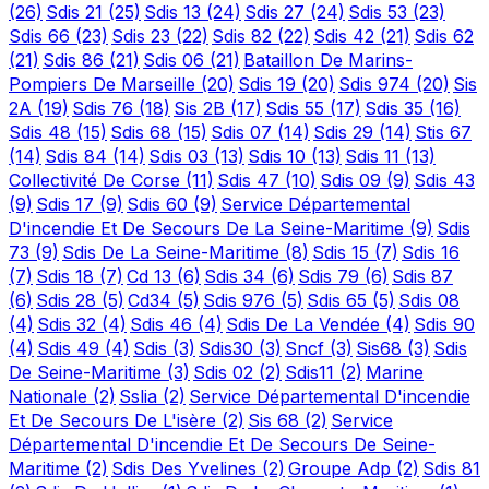
(26)
Sdis 21
(25)
Sdis 13
(24)
Sdis 27
(24)
Sdis 53
(23)
Sdis 66
(23)
Sdis 23
(22)
Sdis 82
(22)
Sdis 42
(21)
Sdis 62
(21)
Sdis 86
(21)
Sdis 06
(21)
Bataillon De Marins-
Pompiers De Marseille
(20)
Sdis 19
(20)
Sdis 974
(20)
Sis
2A
(19)
Sdis 76
(18)
Sis 2B
(17)
Sdis 55
(17)
Sdis 35
(16)
Sdis 48
(15)
Sdis 68
(15)
Sdis 07
(14)
Sdis 29
(14)
Stis 67
(14)
Sdis 84
(14)
Sdis 03
(13)
Sdis 10
(13)
Sdis 11
(13)
Collectivité De Corse
(11)
Sdis 47
(10)
Sdis 09
(9)
Sdis 43
(9)
Sdis 17
(9)
Sdis 60
(9)
Service Départemental
D'incendie Et De Secours De La Seine-Maritime
(9)
Sdis
73
(9)
Sdis De La Seine-Maritime
(8)
Sdis 15
(7)
Sdis 16
(7)
Sdis 18
(7)
Cd 13
(6)
Sdis 34
(6)
Sdis 79
(6)
Sdis 87
(6)
Sdis 28
(5)
Cd34
(5)
Sdis 976
(5)
Sdis 65
(5)
Sdis 08
(4)
Sdis 32
(4)
Sdis 46
(4)
Sdis De La Vendée
(4)
Sdis 90
(4)
Sdis 49
(4)
Sdis
(3)
Sdis30
(3)
Sncf
(3)
Sis68
(3)
Sdis
De Seine-Maritime
(3)
Sdis 02
(2)
Sdis11
(2)
Marine
Nationale
(2)
Sslia
(2)
Service Départemental D'incendie
Et De Secours De L'isère
(2)
Sis 68
(2)
Service
Départemental D'incendie Et De Secours De Seine-
Maritime
(2)
Sdis Des Yvelines
(2)
Groupe Adp
(2)
Sdis 81