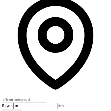
Rayon
km