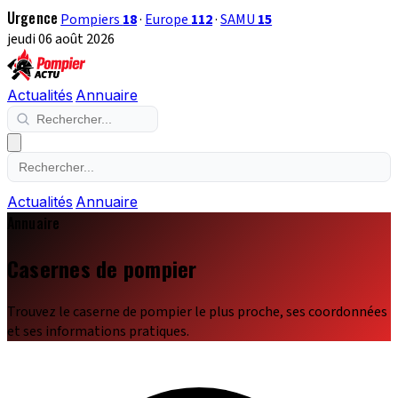
Urgence
Pompiers
18
·
Europe
112
·
SAMU
15
jeudi 06 août 2026
Actualités
Annuaire
Actualités
Annuaire
Annuaire
Casernes de pompier
Trouvez le caserne de pompier le plus proche, ses coordonnées
et ses informations pratiques.