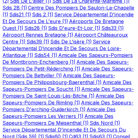
(2)
Sdis De L'allier
(1)
Sdis De La Charente-Maritime
(1)
Sdis 2B
(1)
Centre Des Pompiers De Saulon-La-Chapelle
(1)
Sdis21
(1)
Sdis 2
(1)
Service Départemental D'incendie
Et De Secours De L'eure
(1)
Aéroports De Bretagne
Ouest
(1)
Sdis28
(1)
Sdis D'eure-Et-Loir
(1)
Sdis33
(1)
Aéroport Rennes Bretagne
(1)
Aéroport Châteauroux
Centre
(1)
Sdis39
(1)
Sdis De L'isère
(1)
Service
Départemental D’incendie Et De Secours De Loire-
Atlantique
(1)
Sdis54
(1)
Amicale Des Sapeurs-Pompiers
De Montbronn-Enchenberg
(1)
Amicale Des Sapeurs-
Pompiers De Petit-Réderching
(1)
Amicale Des Sapeurs-
Pompiers De Bettviller
(1)
Amicale Des Sapeurs-
Pompiers De Philippsbourg-Baerenthal
(1)
Amicale Des
Sapeurs-Pompiers De Soucht
(1)
Amicale Des Sapeurs-
Pompiers De Saint-Louis-Lès-Bitche
(1)
Amicale Des
Sapeurs-Pompiers De Rimling
(1)
Amicale Des Sapeurs-
Pompiers D'erching-Guiderkirch
(1)
Amicale Des
Sapeurs-Pompiers Les Verriers
(1)
Amicale Des
Sapeurs-Pompiers De Meisenthal
(1)
Sdis Nord
(1)
Service Départemental D'incendie Et De Secours Du
Nord (Sdis 59)
(1)
Sdis60
(1)
Cd63
(1)
Sdis63
(1)
Conseil