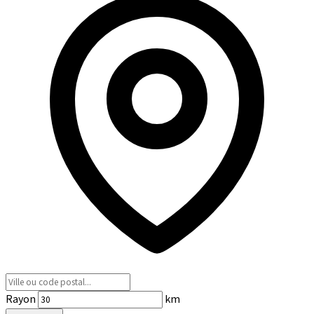
Rayon
km