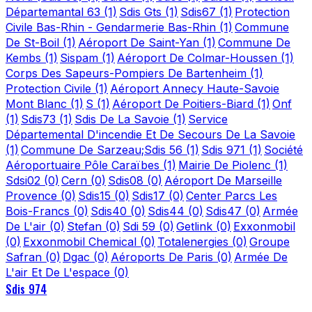
Départemantal 63
(1)
Sdis Gts
(1)
Sdis67
(1)
Protection
Civile Bas-Rhin - Gendarmerie Bas-Rhin
(1)
Commune
De St-Boil
(1)
Aéroport De Saint-Yan
(1)
Commune De
Kembs
(1)
Sispam
(1)
Aéroport De Colmar-Houssen
(1)
Corps Des Sapeurs-Pompiers De Bartenheim
(1)
Protection Civile
(1)
Aéroport Annecy Haute-Savoie
Mont Blanc
(1)
S
(1)
Aéroport De Poitiers-Biard
(1)
Onf
(1)
Sdis73
(1)
Sdis De La Savoie
(1)
Service
Départemental D'incendie Et De Secours De La Savoie
(1)
Commune De Sarzeau;Sdis 56
(1)
Sdis 971
(1)
Société
Aéroportuaire Pôle Caraïbes
(1)
Mairie De Piolenc
(1)
Sdsi02
(0)
Cern
(0)
Sdis08
(0)
Aéroport De Marseille
Provence
(0)
Sdis15
(0)
Sdis17
(0)
Center Parcs Les
Bois-Francs
(0)
Sdis40
(0)
Sdis44
(0)
Sdis47
(0)
Armée
De L'air
(0)
Stefan
(0)
Sdi 59
(0)
Getlink
(0)
Exxonmobil
(0)
Exxonmobil Chemical
(0)
Totalenergies
(0)
Groupe
Safran
(0)
Dgac
(0)
Aéroports De Paris
(0)
Armée De
L'air Et De L'espace
(0)
Sdis 974