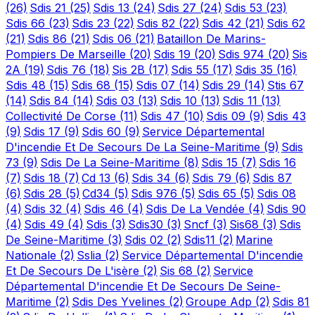
(26)
Sdis 21
(25)
Sdis 13
(24)
Sdis 27
(24)
Sdis 53
(23)
Sdis 66
(23)
Sdis 23
(22)
Sdis 82
(22)
Sdis 42
(21)
Sdis 62
(21)
Sdis 86
(21)
Sdis 06
(21)
Bataillon De Marins-
Pompiers De Marseille
(20)
Sdis 19
(20)
Sdis 974
(20)
Sis
2A
(19)
Sdis 76
(18)
Sis 2B
(17)
Sdis 55
(17)
Sdis 35
(16)
Sdis 48
(15)
Sdis 68
(15)
Sdis 07
(14)
Sdis 29
(14)
Stis 67
(14)
Sdis 84
(14)
Sdis 03
(13)
Sdis 10
(13)
Sdis 11
(13)
Collectivité De Corse
(11)
Sdis 47
(10)
Sdis 09
(9)
Sdis 43
(9)
Sdis 17
(9)
Sdis 60
(9)
Service Départemental
D'incendie Et De Secours De La Seine-Maritime
(9)
Sdis
73
(9)
Sdis De La Seine-Maritime
(8)
Sdis 15
(7)
Sdis 16
(7)
Sdis 18
(7)
Cd 13
(6)
Sdis 34
(6)
Sdis 79
(6)
Sdis 87
(6)
Sdis 28
(5)
Cd34
(5)
Sdis 976
(5)
Sdis 65
(5)
Sdis 08
(4)
Sdis 32
(4)
Sdis 46
(4)
Sdis De La Vendée
(4)
Sdis 90
(4)
Sdis 49
(4)
Sdis
(3)
Sdis30
(3)
Sncf
(3)
Sis68
(3)
Sdis
De Seine-Maritime
(3)
Sdis 02
(2)
Sdis11
(2)
Marine
Nationale
(2)
Sslia
(2)
Service Départemental D'incendie
Et De Secours De L'isère
(2)
Sis 68
(2)
Service
Départemental D'incendie Et De Secours De Seine-
Maritime
(2)
Sdis Des Yvelines
(2)
Groupe Adp
(2)
Sdis 81