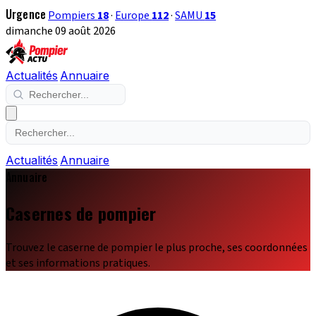
Urgence
Pompiers
18
·
Europe
112
·
SAMU
15
dimanche 09 août 2026
Actualités
Annuaire
Actualités
Annuaire
Annuaire
Casernes de pompier
Trouvez le caserne de pompier le plus proche, ses coordonnées
et ses informations pratiques.